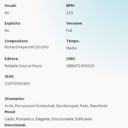
Richiedi musica
Vocali:
BPM:
No
115
Esplicito:
Versione:
No
Full
Compositore:
Tempo:
Richard
Keyworth
(
50.0
%)
Medio
Editore:
ISRC:
Reliable Source Music
GBBWT2455105
SIAE:
31875592400
Strumento:
Archi
,
Percussioni Orchestrali
,
Glockenspiel
,
Pads
,
Pianoforte
Mood:
Caldo
,
Romantico
,
Elegante
,
Emozionante
,
Edificante
Descrizione: