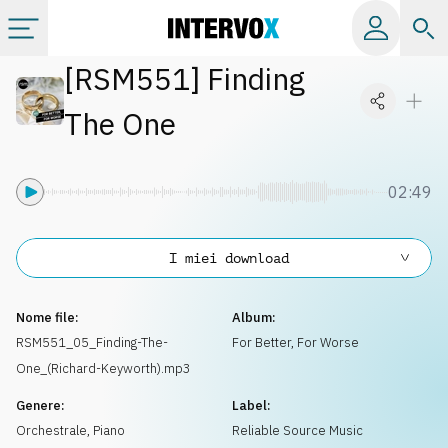
[
RSM551
]
Finding
Categorie
The One
Album
02:49
Label
I miei download
Playlist
Nome file:
Album:
Licenze
RSM551_05_Finding-The-
For Better, For Worse
One_(Richard-Keyworth).mp3
Info
Genere:
Label:
Orchestrale
,
Piano
Reliable Source Music