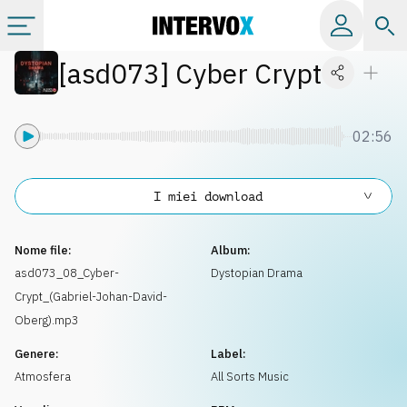
[
asd073
]
Cyber Crypt
Categorie
Album
02:56
Label
I miei download
Playlist
Nome file:
Album:
asd073_08_Cyber-
Dystopian Drama
Crypt_(Gabriel-Johan-David-
Licenze
Oberg).mp3
Genere:
Label:
Info
Atmosfera
All Sorts Music