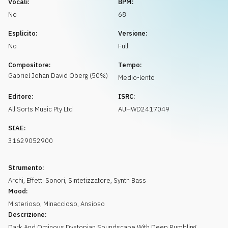
Vocali:
BPM:
Richiedi musica
No
68
Esplicito:
Versione:
No
Full
Compositore:
Tempo:
Gabriel Johan David
Oberg
(
50
%)
Medio-lento
Editore:
ISRC:
All Sorts Music Pty Ltd
AUHWD2417049
SIAE:
31629052900
Strumento:
Archi
,
Effetti Sonori
,
Sintetizzatore
,
Synth Bass
Mood:
Misterioso
,
Minaccioso
,
Ansioso
Descrizione:
Dark And Ominous Dystopian Soundscape With Deep Rumbling