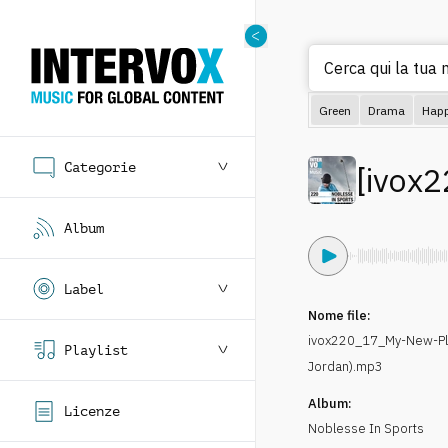
Cerca qui la tua m
Green
Drama
Hap
Categorie
[
ivox2
Album
Label
Nome file:
ivox220_17_My-New-Pla
Playlist
Jordan).mp3
Album:
Licenze
Noblesse In Sports