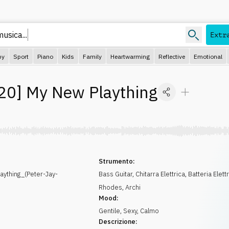
usica...
Extr
py
Sport
Piano
Kids
Family
Heartwarming
Reflective
Emotional
20
]
My New Plaything
Strumento:
ything_(Peter-Jay-
Bass Guitar
,
Chitarra Elettrica
,
Batteria Elett
Rhodes
,
Archi
Mood:
Gentile
,
Sexy
,
Calmo
Descrizione: