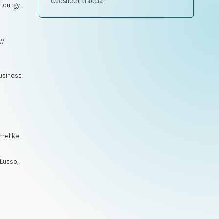
Cuesheet traccia
 loungy,
//
Business
melike
,
,
Lusso
,