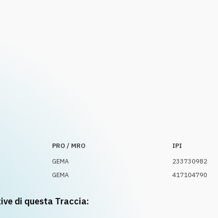
PRO / MRO
IPI
GEMA
233730982
GEMA
417104790
tive di questa Traccia: