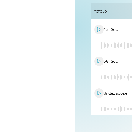
TITOLO
15 Sec
30 Sec
Underscore