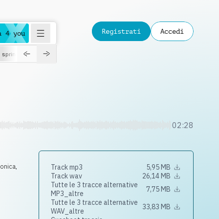
Registrati
Accedi
a 4 you
spring
02:28
ronica
,
Track mp3
5,95 MB
Track wav
26,14 MB
Tutte le 3 tracce alternative
7,75 MB
MP3_altre
Tutte le 3 tracce alternative
33,83 MB
WAV_altre