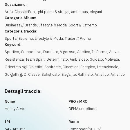
Descrizione:
Artful Classic-Pop, light piano & strings, ambitious, elegant
Categoria Album:
Business // Brands, Lifestyle // Moda, Sport // Estremo
Categoria traccia:
Sport // Estremo, Lifestyle // Moda, Trailer // Promo
Keyword:
Sportivo
,
Competitivo
,
Duraturo
,
Vigoroso
,
Atletico
,
In Forma
,
Attivo
,
Resistenza
,
Team Spirit
,
Determinato
,
Ambizioso
,
Guidato
,
Motivata
,
Orientato Agli Obiettivi
,
Aspirante
,
Dinamico
,
Energico
,
Intenzionale
,
Go-getting
,
Di Classe
,
Sofisticato
,
Elegante
,
Raffinato
,
Artistico
,
Artistico
Dettagli traccia:
Nome
PRO / MRO
Henny Arve
GEMA undefined
IPI
Ruolo
647045053
Composer (50.0%)