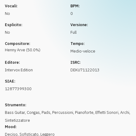
Richiedi musica
Vocali:
BPM:
No
0
Esplicito:
Versione:
No
Full
Compositore:
Tempo:
Henny
Arve
(
50.0
%)
Medio-veloce
Editore:
ISRC:
Intervox Edition
DEKU71122013
SIAE:
12877399300
Strumento:
Bass Guitar
,
Congas
,
Pads
,
Percussioni
,
Pianoforte
,
Effetti Sonori
,
Archi
,
Sintetizzatore
Mood:
Deciso
,
Sofisticato
,
Leggero