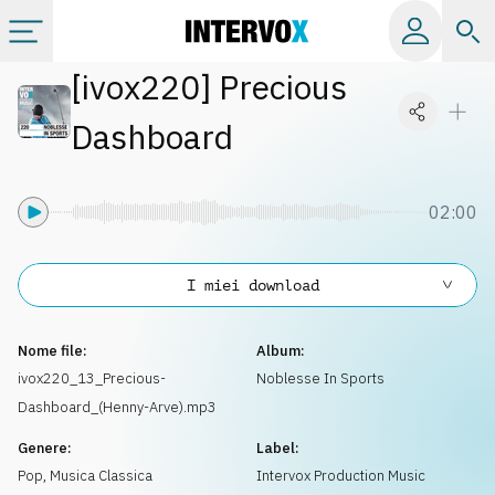
[
ivox220
]
Precious
Categorie
Dashboard
Album
02:00
Label
I miei download
Playlist
Nome file:
Album:
Licenze
ivox220_13_Precious-
Noblesse In Sports
Dashboard_(Henny-Arve).mp3
Info
Genere:
Label:
Pop
,
Musica Classica
Intervox Production Music