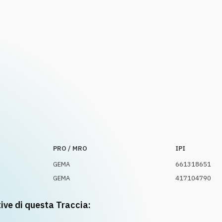
PRO / MRO
IPI
GEMA
661318651
GEMA
417104790
tive di questa Traccia: