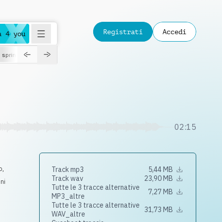
Registrati
Accedi
a 4 you
spring
02:15
o
,
Track mp3
5,44 MB
Track wav
23,90 MB
ni
Tutte le 3 tracce alternative
7,27 MB
MP3_altre
Tutte le 3 tracce alternative
31,73 MB
WAV_altre