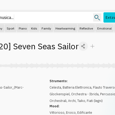
usica...
Extr
py
Sport
Piano
Kids
Family
Heartwarming
Reflective
Emotional
20
]
Seven Seas Sailor
Strumento:
-Sailor_(Marc-
Celesta
,
Batteria Elettronica
,
Flauto Travers
Glockenspiel
,
Orchestra - Ibrida
,
Percussio
Orchestrali
,
Archi
,
Taiko
,
Fiati (legni)
Mood:
Vittorioso
,
Eroico
,
Edificante