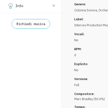
Genere:
Info
Colonna Sonora
,
Orches
Label:
Richiedi musica
Intervox Production Mu
Vocali:
No
BPM:
0
Esplicito:
No
Versione:
Full
Compositore:
Marc
Bradley
(
50.0
%)
Tempo: