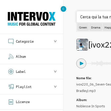
Cerca qui la tua m
Green
Drama
Hap
Categorie
[
ivox2
Album
Label
Nome file:
ivox220_06_Seven-Seas
Playlist
Bradley).mp3
Album:
Licenze
Noblesse In Sports