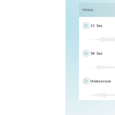
TITOLO
15 Sec
30 Sec
Underscore