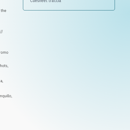
Cuesheet traccia
 the
//
 Promo
hots
,
sa
,
nquillo,