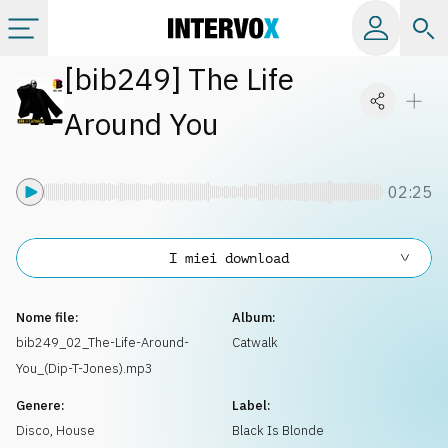
[
bib249
]
The Life
Categorie
Around You
Album
02:25
Label
I miei download
Playlist
Nome file:
Album:
Licenze
bib249_02_The-Life-Around-
Catwalk
You_(Dip-T-Jones).mp3
Info
Genere:
Label:
Disco
,
House
Black Is Blonde