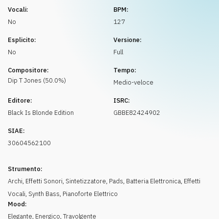
Richiedi musica
Vocali:
BPM:
No
127
Esplicito:
Versione:
No
Full
Compositore:
Tempo:
Dip T
Jones
(
50.0
%)
Medio-veloce
Editore:
ISRC:
Black Is Blonde Edition
GBBE82424902
SIAE:
30604562100
Strumento:
Archi
,
Effetti Sonori
,
Sintetizzatore
,
Pads
,
Batteria Elettronica
,
Effetti
Vocali
,
Synth Bass
,
Pianoforte Elettrico
Mood:
Elegante
,
Energico
,
Travolgente