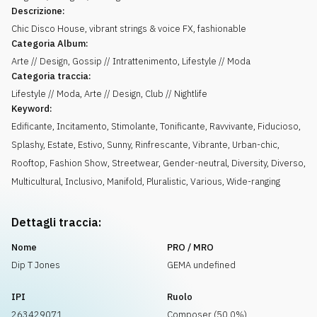
Descrizione:
Chic Disco House, vibrant strings & voice FX, fashionable
Categoria Album:
Arte // Design, Gossip // Intrattenimento, Lifestyle // Moda
Categoria traccia:
Lifestyle // Moda, Arte // Design, Club // Nightlife
Keyword:
Edificante
,
Incitamento
,
Stimolante
,
Tonificante
,
Ravvivante
,
Fiducioso
,
Splashy
,
Estate
,
Estivo
,
Sunny
,
Rinfrescante
,
Vibrante
,
Urban-chic
,
Rooftop
,
Fashion Show
,
Streetwear
,
Gender-neutral
,
Diversity
,
Diverso
,
Multicultural
,
Inclusivo
,
Manifold
,
Pluralistic
,
Various
,
Wide-ranging
Dettagli traccia:
Nome
PRO / MRO
Dip T Jones
GEMA undefined
IPI
Ruolo
263429071
Composer (50.0%)