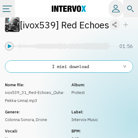
[
ivox539
]
Red Echoes
Categorie
Album
01:56
Label
I miei download
Playlist
Nome file:
Album:
ivox539_31_Red-Echoes_(Juha-
Protest
Pekka-Linna).mp3
Licenze
Genere:
Label:
Colonna Sonora
,
Drone
Intervox Music
Info
Vocali:
BPM: