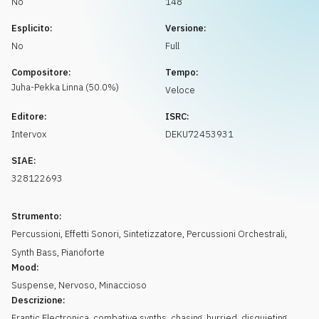
No
148
Richiedi musica
Esplicito:
Versione:
No
Full
Compositore:
Tempo:
Juha-Pekka
Linna
(
50.0
%)
Veloce
Editore:
ISRC:
Intervox
DEKU72453931
SIAE:
328122693
Strumento:
Percussioni
,
Effetti Sonori
,
Sintetizzatore
,
Percussioni Orchestrali
,
Synth Bass
,
Pianoforte
Mood:
Suspense
,
Nervoso
,
Minaccioso
Descrizione:
Frantic Electronica, combative synths, chasing, hurried, disquieting