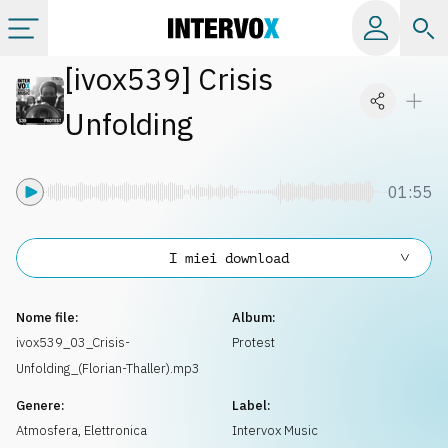
[
ivox539
]
Crisis
Categorie
Unfolding
Album
01:55
Label
I miei download
Playlist
Nome file:
Album:
Licenze
ivox539_03_Crisis-
Protest
Unfolding_(Florian-Thaller).mp3
Info
Genere:
Label:
Atmosfera
,
Elettronica
Intervox Music