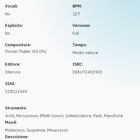
Richiedi musica
Vocali:
BPM:
No
127
Esplicito:
Versione:
No
Full
Compositore:
Tempo:
Florian
Thaller
(
50.0
%)
Medio-veloce
Editore:
ISRC:
Intervox
DEKU72453903
SIAE:
328122665
Strumento:
Archi
,
Percussioni
,
Effetti Sonori
,
Sintetizzatore
,
Pads
,
Pianoforte
Mood:
Misterioso
,
Suspense
,
Minaccioso
Descrizione: