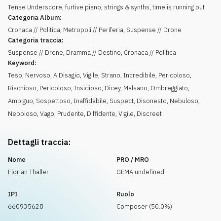
Tense Underscore, furtive piano, strings & synths, time is running out
Categoria Album:
Cronaca // Politica, Metropoli // Periferia, Suspense // Drone
Categoria traccia:
Suspense // Drone, Dramma // Destino, Cronaca // Politica
Keyword:
Teso
,
Nervoso
,
A Disagio
,
Vigile
,
Strano
,
Incredibile
,
Pericoloso
,
Rischioso
,
Pericoloso
,
Insidioso
,
Dicey
,
Malsano
,
Ombreggiato
,
Ambiguo
,
Sospettoso
,
Inaffidabile
,
Suspect
,
Disonesto
,
Nebuloso
,
Nebbioso
,
Vago
,
Prudente
,
Diffidente
,
Vigile
,
Discreet
Dettagli traccia:
Nome
PRO / MRO
Florian Thaller
GEMA undefined
IPI
Ruolo
660935628
Composer (50.0%)