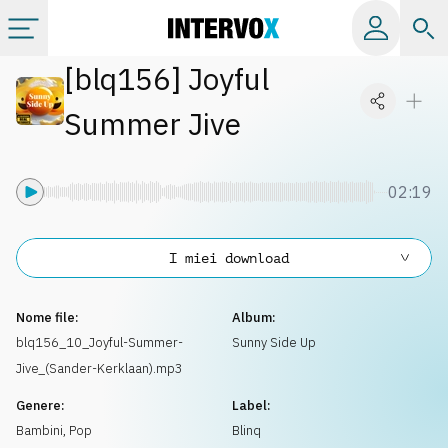
[
blq156
]
Joyful
Categorie
Summer Jive
Album
02:19
Label
I miei download
Playlist
Nome file:
Album:
Licenze
blq156_10_Joyful-Summer-
Sunny Side Up
Jive_(Sander-Kerklaan).mp3
Info
Genere:
Label:
Bambini
,
Pop
Blinq