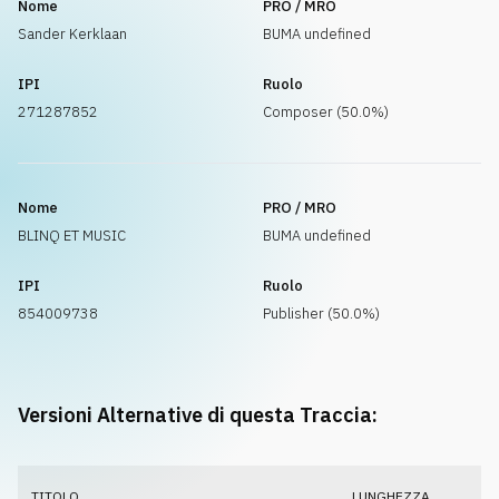
Nome
PRO / MRO
Sander Kerklaan
BUMA undefined
IPI
Ruolo
271287852
Composer (50.0%)
Nome
PRO / MRO
BLINQ ET MUSIC
BUMA undefined
IPI
Ruolo
854009738
Publisher (50.0%)
Versioni Alternative di questa Traccia:
TITOLO
LUNGHEZZA