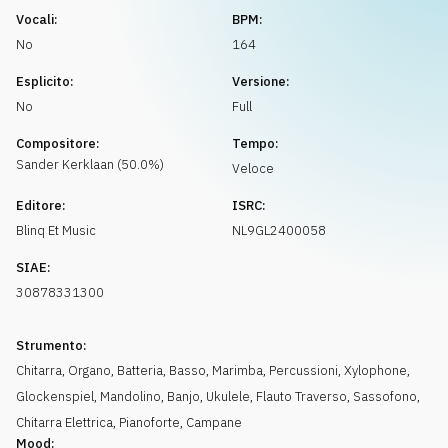
Richiedi musica
Vocali:
BPM:
No
164
Esplicito:
Versione:
No
Full
Compositore:
Tempo:
Sander
Kerklaan
(
50.0
%)
Veloce
Editore:
ISRC:
Blinq Et Music
NL9GL2400058
SIAE:
30878331300
Strumento:
Chitarra
,
Organo
,
Batteria
,
Basso
,
Marimba
,
Percussioni
,
Xylophone
,
Glockenspiel
,
Mandolino
,
Banjo
,
Ukulele
,
Flauto Traverso
,
Sassofono
,
Chitarra Elettrica
,
Pianoforte
,
Campane
Mood: