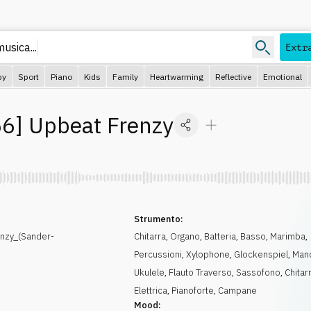
musica.
Extr
py
Sport
Piano
Kids
Family
Heartwarming
Reflective
Emotional
56
]
Upbeat Frenzy
Strumento:
nzy_(Sander-
Chitarra
,
Organo
,
Batteria
,
Basso
,
Marimba
,
Percussioni
,
Xylophone
,
Glockenspiel
,
Man
Ukulele
,
Flauto Traverso
,
Sassofono
,
Chitar
Elettrica
,
Pianoforte
,
Campane
Mood: