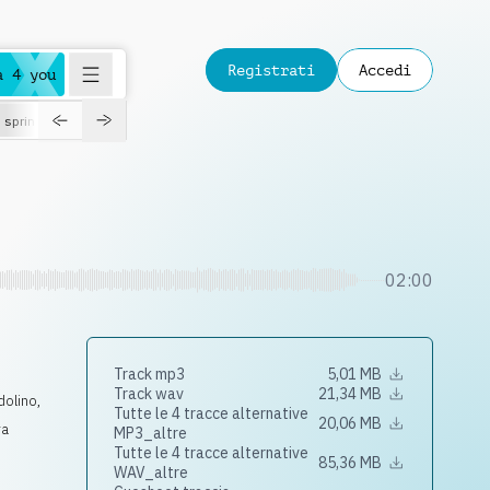
Registrati
Accedi
a 4 you
spring
02:00
Track mp3
5,01 MB
Track wav
21,34 MB
dolino
,
Tutte le 4 tracce alternative
20,06 MB
ra
MP3_altre
Tutte le 4 tracce alternative
85,36 MB
WAV_altre