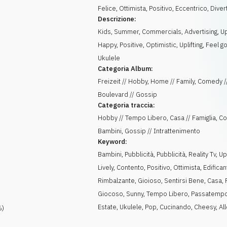
Felice
,
Ottimista
,
Positivo
,
Eccentrico
,
Diver
Descrizione:
Kids, Summer, Commercials, Advertising, U
Happy, Positive, Optimistic, Uplifting, Feel g
Ukulele
Categoria Album:
Freizeit // Hobby, Home // Family, Comedy /
Boulevard // Gossip
Categoria traccia:
Hobby // Tempo Libero, Casa // Famiglia, C
Bambini, Gossip // Intrattenimento
Keyword:
Bambini
,
Pubblicità
,
Pubblicità
,
Reality Tv
,
U
Lively
,
Contento
,
Positivo
,
Ottimista
,
Edifican
Rimbalzante
,
Gioioso
,
Sentirsi Bene
,
Casa
,
Giocoso
,
Sunny
,
Tempo Libero
,
Passatemp
Estate
,
Ukulele
,
Pop
,
Cucinando
,
Cheesy
,
Al
)