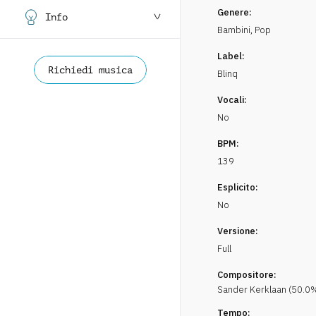
Genere:
Info
Bambini
,
Pop
Label:
Richiedi musica
Blinq
Vocali:
No
BPM:
139
Esplicito:
No
Versione:
Full
Compositore:
Sander
Kerklaan
(
50.0
%
Tempo: