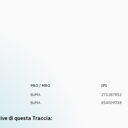
PRO / MRO
IPI
BUMA
271287852
BUMA
854009738
tive di questa Traccia: