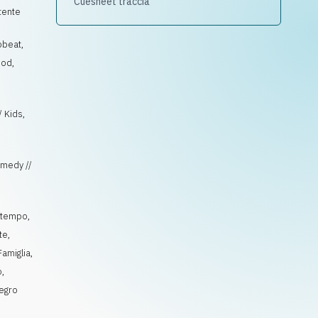
Cuesheet traccia
tente
pbeat,
ood,
/ Kids,
omedy //
ptempo
,
te
,
Famiglia
,
o
,
legro