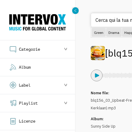
Cerca qui la tua 
Green
Drama
Hap
Categorie
[
blq1
Album
Label
Nome file:
blq156_03_Upbeat-Fre
Playlist
Kerklaan).mp3
Album:
Licenze
Sunny Side Up