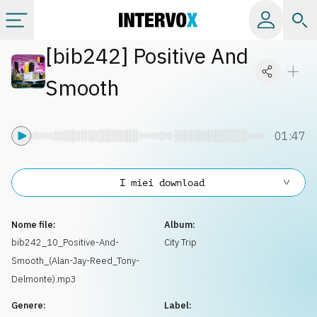
[
bib242
]
Positive And
Categorie
Smooth
Album
01:47
Label
I miei download
Playlist
Nome file:
Album:
Licenze
bib242_10_Positive-And-
City Trip
Smooth_(Alan-Jay-Reed_Tony-
Info
Delmonte).mp3
Genere:
Label: