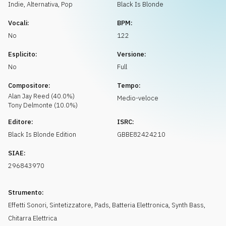
Richiedi musica
Indie, Alternativa
,
Pop
Black Is Blonde
Vocali:
BPM:
No
122
Esplicito:
Versione:
No
Full
Compositore:
Tempo:
Alan Jay
Reed
(
40.0
%)
Medio-veloce
Tony
Delmonte
(
10.0
%)
Editore:
ISRC:
Black Is Blonde Edition
GBBE82424210
SIAE:
296843970
Strumento:
Effetti Sonori
,
Sintetizzatore
,
Pads
,
Batteria Elettronica
,
Synth Bass
,
Chitarra Elettrica