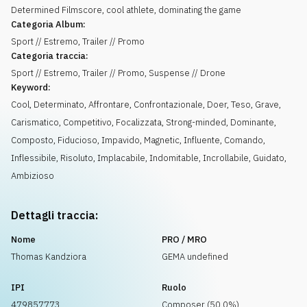
Determined Filmscore, cool athlete, dominating the game
Categoria Album:
Sport // Estremo, Trailer // Promo
Categoria traccia:
Sport // Estremo, Trailer // Promo, Suspense // Drone
Keyword:
Cool
,
Determinato
,
Affrontare
,
Confrontazionale
,
Doer
,
Teso
,
Grave
,
Carismatico
,
Competitivo
,
Focalizzata
,
Strong-minded
,
Dominante
,
Composto
,
Fiducioso
,
Impavido
,
Magnetic
,
Influente
,
Comando
,
Inflessibile
,
Risoluto
,
Implacabile
,
Indomitable
,
Incrollabile
,
Guidato
,
Ambizioso
Dettagli traccia:
Nome
PRO / MRO
Thomas Kandziora
GEMA undefined
IPI
Ruolo
479857773
Composer (50.0%)