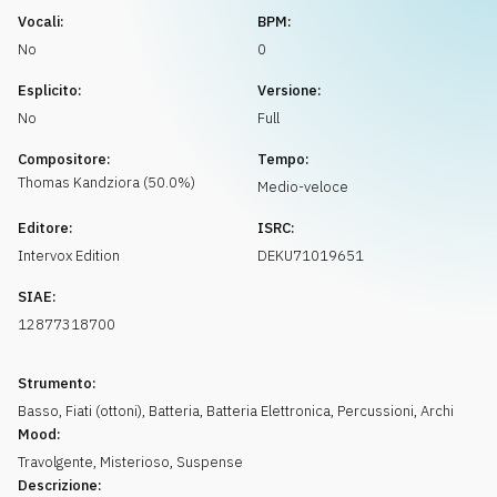
Richiedi musica
Vocali:
BPM:
No
0
Esplicito:
Versione:
No
Full
Compositore:
Tempo:
Thomas
Kandziora
(
50.0
%)
Medio-veloce
Editore:
ISRC:
Intervox Edition
DEKU71019651
SIAE:
12877318700
Strumento:
Basso
,
Fiati (ottoni)
,
Batteria
,
Batteria Elettronica
,
Percussioni
,
Archi
Mood:
Travolgente
,
Misterioso
,
Suspense
Descrizione: