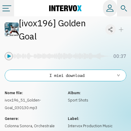
[
ivox196
]
Golden
Categorie
Goal
Album
00:37
Label
I miei download
Playlist
Nome file:
Album:
Licenze
ivox196_51_Golden-
Sport Shots
Goal_030130.mp3
Info
Genere:
Label:
Colonna Sonora
,
Orchestrale
Intervox Production Music