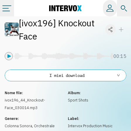
[
ivox196
]
Knockout
Categorie
Face
Album
00:15
Label
I miei download
Playlist
Nome file:
Album:
Licenze
ivox196_44_Knockout-
Sport Shots
Face_030014.mp3
Info
Genere:
Label:
Colonna Sonora
,
Orchestrale
Intervox Production Music