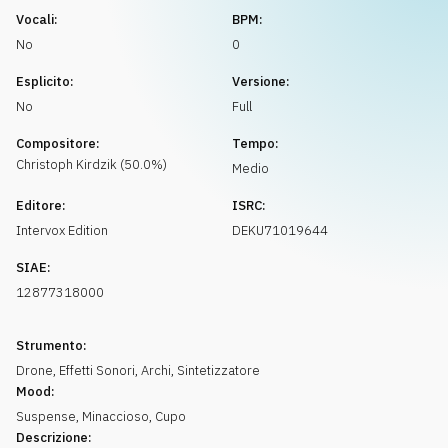
Richiedi musica
Vocali:
BPM:
No
0
Esplicito:
Versione:
No
Full
Compositore:
Tempo:
Christoph
Kirdzik
(
50.0
%)
Medio
Editore:
ISRC:
Intervox Edition
DEKU71019644
SIAE:
12877318000
Strumento:
Drone
,
Effetti Sonori
,
Archi
,
Sintetizzatore
Mood:
Suspense
,
Minaccioso
,
Cupo
Descrizione: