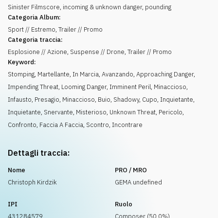
Sinister Filmscore, incoming & unknown danger, pounding
Categoria Album:
Sport // Estremo, Trailer // Promo
Categoria traccia:
Esplosione // Azione, Suspense // Drone, Trailer // Promo
Keyword:
Stomping
,
Martellante
,
In Marcia
,
Avanzando
,
Approaching Danger
,
Impending Threat
,
Looming Danger
,
Imminent Peril
,
Minaccioso
,
Infausto
,
Presagio
,
Minaccioso
,
Buio
,
Shadowy
,
Cupo
,
Inquietante
,
Inquietante
,
Snervante
,
Misterioso
,
Unknown Threat
,
Pericolo
,
Confronto
,
Faccia A Faccia
,
Scontro
,
Incontrare
Dettagli traccia:
Nome
PRO / MRO
Christoph Kirdzik
GEMA undefined
IPI
Ruolo
431284579
Composer (50.0%)