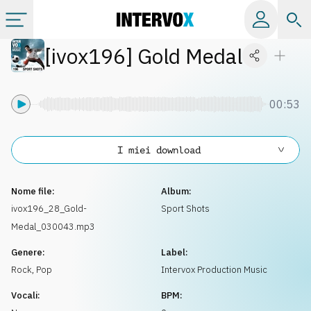
[
ivox196
]
Gold Medal
Categorie
Album
00:53
Label
I miei download
Playlist
Nome file:
Album:
ivox196_28_Gold-
Sport Shots
Medal_030043.mp3
Licenze
Genere:
Label:
Rock
,
Pop
Intervox Production Music
Info
Vocali:
BPM: