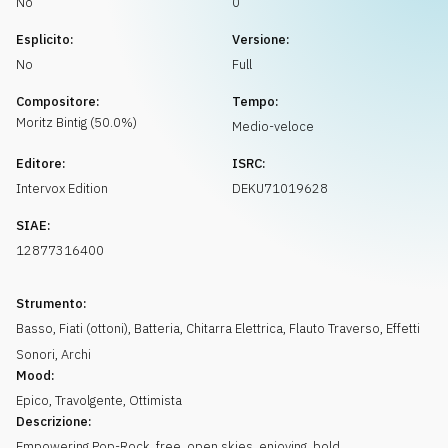
No
0
Richiedi musica
Esplicito:
Versione:
No
Full
Compositore:
Tempo:
Moritz
Bintig
(
50.0
%)
Medio-veloce
Editore:
ISRC:
Intervox Edition
DEKU71019628
SIAE:
12877316400
Strumento:
Basso
,
Fiati (ottoni)
,
Batteria
,
Chitarra Elettrica
,
Flauto Traverso
,
Effetti
Sonori
,
Archi
Mood:
Epico
,
Travolgente
,
Ottimista
Descrizione:
Empowering Pop-Rock, free, open skies, enjoying, bold