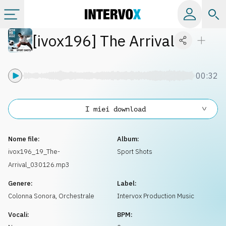
[
ivox196
]
The Arrival
Categorie
Album
00:32
Label
I miei download
Playlist
Nome file:
Album:
ivox196_19_The-
Sport Shots
Arrival_030126.mp3
Licenze
Genere:
Label:
Colonna Sonora
,
Orchestrale
Intervox Production Music
Info
Vocali:
BPM: