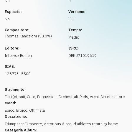
No
0
Richiedi musica
Esplicito:
Versione:
No
Full
Compositore:
Tempo:
Thomas
Kandziora
(
50.0
%)
Medio
Editore:
ISRC:
Intervox Edition
DEKU71019619
SIAE:
12877315500
Strumento:
Fiati (ottoni)
,
Coro
,
Percussioni Orchestrali
,
Pads
,
Archi
,
Sintetizzatore
Mood:
Epico
,
Eroico
,
Ottimista
Descrizione:
Triumphant Filmscore, victorious & proud athletes returning home
Categoria Album: