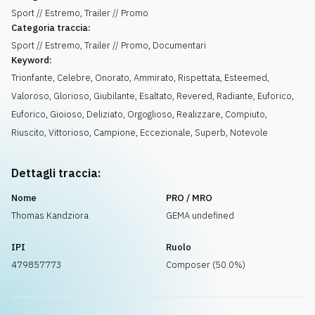
Sport // Estremo, Trailer // Promo
Categoria traccia:
Sport // Estremo, Trailer // Promo, Documentari
Keyword:
Trionfante
,
Celebre
,
Onorato
,
Ammirato
,
Rispettata
,
Esteemed
,
Valoroso
,
Glorioso
,
Giubilante
,
Esaltato
,
Revered
,
Radiante
,
Euforico
,
Euforico
,
Gioioso
,
Deliziato
,
Orgoglioso
,
Realizzare
,
Compiuto
,
Riuscito
,
Vittorioso
,
Campione
,
Eccezionale
,
Superb
,
Notevole
Dettagli traccia:
Nome
PRO / MRO
Thomas Kandziora
GEMA undefined
IPI
Ruolo
479857773
Composer (50.0%)