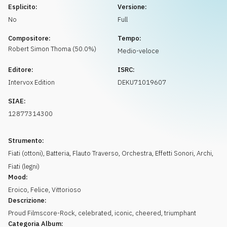
Richiedi musica
Esplicito:
Versione:
No
Full
Compositore:
Tempo:
Robert Simon
Thoma
(
50.0
%)
Medio-veloce
Editore:
ISRC:
Intervox Edition
DEKU71019607
SIAE:
12877314300
Strumento:
Fiati (ottoni)
,
Batteria
,
Flauto Traverso
,
Orchestra
,
Effetti Sonori
,
Archi
,
Fiati (legni)
Mood:
Eroico
,
Felice
,
Vittorioso
Descrizione:
Proud Filmscore-Rock, celebrated, iconic, cheered, triumphant
Categoria Album: