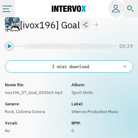
[
ivox196
]
Goal
Categorie
Album
00:29
Label
I miei download
Playlist
Nome file:
Album:
ivox196_07_Goal_030063.mp3
Sport Shots
Licenze
Genere:
Label:
Rock
,
Colonna Sonora
Intervox Production Music
Info
Vocali:
BPM:
No
0