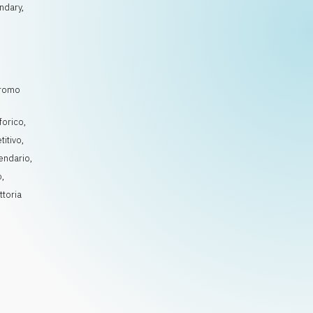
ndary,
 Promo
forico
,
itivo
,
endario
,
o
,
ttoria