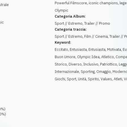
Powerful Filmscore, iconic champions, lege
trale
Olympic
Categoria Album:
sic
Sport // Estremo, Trailer // Promo
Categoria traccia:
Sport // Estremo, Film // Cinema, Trailer //
Keyword:
Eccitato
,
Entusiasta
,
Entusiasta
,
Motivata
,
Eu
Buon Umore
,
Olympic Idea
,
Atletico
,
Compet
Storico
,
Diverso
,
Inclusivo
,
Patriottico
,
Legg
Internazionale
,
Sporting
,
Omaggio
,
Modern
Giochi
,
Sport
,
Unità
,
Spirito
,
Values
,
Atleti
,
Vi
0
%)
0
%)