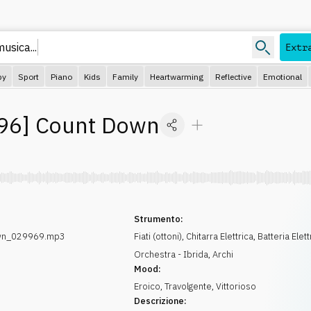
usica...
Extr
py
Sport
Piano
Kids
Family
Heartwarming
Reflective
Emotional
96
]
Count Down
Strumento:
wn_029969.mp3
Fiati (ottoni)
,
Chitarra Elettrica
,
Batteria Elet
Orchestra - Ibrida
,
Archi
Mood:
Eroico
,
Travolgente
,
Vittorioso
Descrizione: