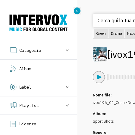
Cerca qui la tua m
Green
Drama
Hap
Categorie
[
ivox1
Album
Label
Nome file:
ivox196_02_Count-Do
Playlist
Album:
Sport Shots
Licenze
Genere: