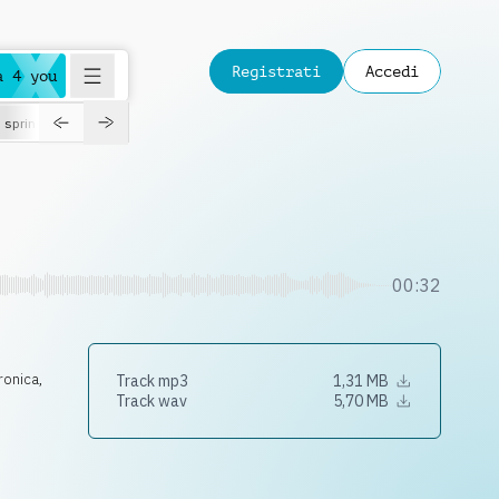
Registrati
Accedi
a 4 you
spring
00:32
tronica
,
Track mp3
1,31 MB
Track wav
5,70 MB