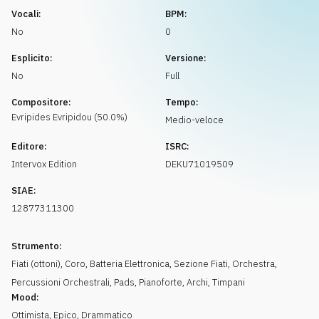
Richiedi musica
Vocali:
BPM:
No
0
Esplicito:
Versione:
No
Full
Compositore:
Tempo:
Evripides
Evripidou
(
50.0
%)
Medio-veloce
Editore:
ISRC:
Intervox Edition
DEKU71019509
SIAE:
12877311300
Strumento:
Fiati (ottoni)
,
Coro
,
Batteria Elettronica
,
Sezione Fiati
,
Orchestra
,
Percussioni Orchestrali
,
Pads
,
Pianoforte
,
Archi
,
Timpani
Mood:
Ottimista
,
Epico
,
Drammatico