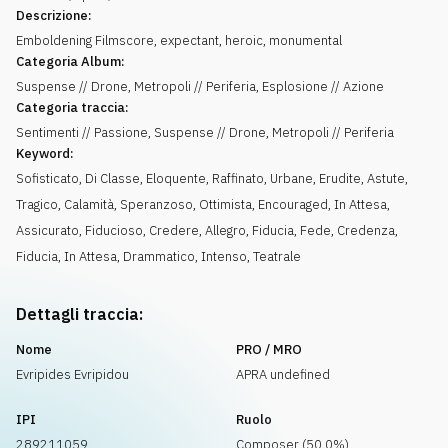
Descrizione:
Emboldening Filmscore, expectant, heroic, monumental
Categoria Album:
Suspense // Drone, Metropoli // Periferia, Esplosione // Azione
Categoria traccia:
Sentimenti // Passione, Suspense // Drone, Metropoli // Periferia
Keyword:
Sofisticato
,
Di Classe
,
Eloquente
,
Raffinato
,
Urbane
,
Erudite
,
Astute
,
Tragico
,
Calamità
,
Speranzoso
,
Ottimista
,
Encouraged
,
In Attesa
,
Assicurato
,
Fiducioso
,
Credere
,
Allegro
,
Fiducia
,
Fede
,
Credenza
,
Fiducia
,
In Attesa
,
Drammatico
,
Intenso
,
Teatrale
Dettagli traccia:
Nome
PRO / MRO
Evripides Evripidou
APRA undefined
IPI
Ruolo
289211059
Composer (50.0%)