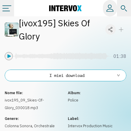
[
ivox195
]
Skies Of
Categorie
Glory
Album
01:38
Label
I miei download
Playlist
Nome file:
Album:
Licenze
ivox195_09_Skies-Of-
Police
Glory_030018.mp3
Info
Genere:
Label:
Colonna Sonora
,
Orchestrale
Intervox Production Music