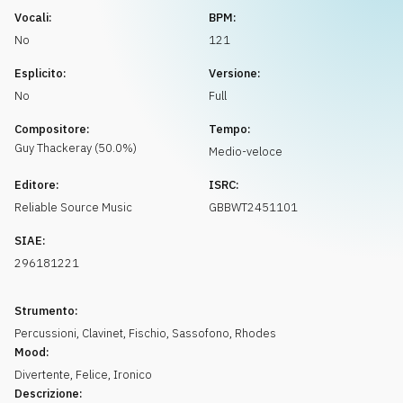
Richiedi musica
Vocali:
BPM:
No
121
Esplicito:
Versione:
No
Full
Compositore:
Tempo:
Guy
Thackeray
(
50.0
%)
Medio-veloce
Editore:
ISRC:
Reliable Source Music
GBBWT2451101
SIAE:
296181221
Strumento:
Percussioni
,
Clavinet
,
Fischio
,
Sassofono
,
Rhodes
Mood:
Divertente
,
Felice
,
Ironico
Descrizione: