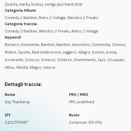
Quacky, wacky, brassy, swingy jazz band strut
Categoria Album:
Comedy // Bambini, Retro // Vintage, Weirdos // Freaks
Categoria traccia:
Comedy // Bambini, Weirdos // Freaks, Retro // Vintage
Keyword:
Bizzarro
,
Divertente
,
Bambini
,
Bambini
,
Umorismo
,
Commedia
,
Comico
,
Ridere
,
Spunto
,
Bed Underscore
,
Leggero
,
Allegro
,
Ironico
,
Ironia
,
Irriverente
,
Sciocco
,
Scherzo
,
Scherzo
,
Divertimento
,
Jazz
,
Occupato
,
Attivo
,
Attività
,
Allegro
,
Veloce
Dettagli traccia:
Nome
PRO / MRO
Guy Thackeray
PRS undefined
IPI
Ruolo
1101759587
Composer (50.0%)