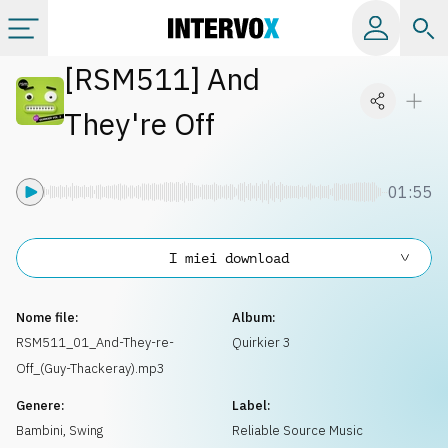
[
RSM511
]
And
Categorie
They're Off
Album
01:55
Label
I miei download
Playlist
Nome file:
Album:
Licenze
RSM511_01_And-They-re-
Quirkier 3
Off_(Guy-Thackeray).mp3
Info
Genere:
Label:
Bambini
,
Swing
Reliable Source Music