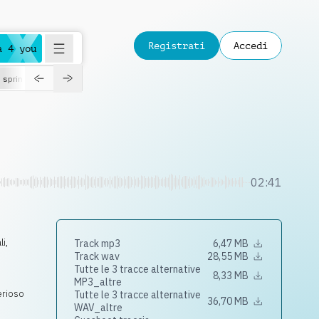
Registrati
Accedi
a 4 you
spring
02:41
li
,
Track mp3
6,47 MB
Track wav
28,55 MB
Tutte le 3 tracce alternative
8,33 MB
MP3_altre
erioso
Tutte le 3 tracce alternative
36,70 MB
WAV_altre