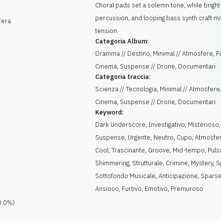
Choral pads set a solemn tone, while bright
percussion, and looping bass synth craft 
fera
tension.
Categoria Album:
Dramma // Destino, Minimal // Atmosfere, Fi
Cinema, Suspense // Drone, Documentari
Categoria traccia:
Scienza // Tecnologia, Minimal // Atmosfere,
Cinema, Suspense // Drone, Documentari
Keyword:
Dark Underscore
,
Investigativo
,
Misterioso
,
Suspense
,
Urgente
,
Neutro
,
Cupo
,
Atmosfe
Cool
,
Trascinante
,
Groove
,
Mid-tempo
,
Puls
Shimmering
,
Strutturale
,
Crimine
,
Mystery
,
S
Sottofondo Musicale
,
Anticipazione
,
Spars
Ansioso
,
Furtivo
,
Emotivo
,
Premuroso
0.0
%)