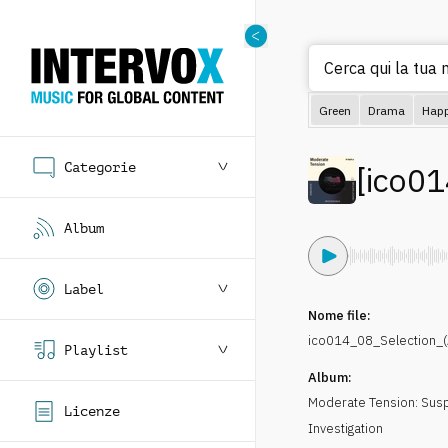
Cerca qui la tua m
Green
Drama
Hap
Categorie
[
ico01
Album
Label
Nome file:
ico014_08_Selection_(
Playlist
Album:
Moderate Tension: Sus
Licenze
Investigation