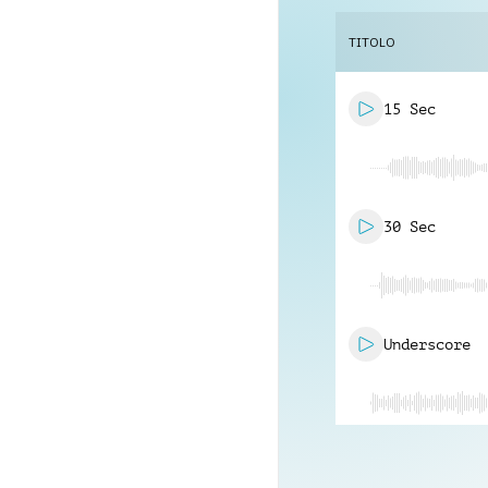
TITOLO
15 Sec
30 Sec
Underscore