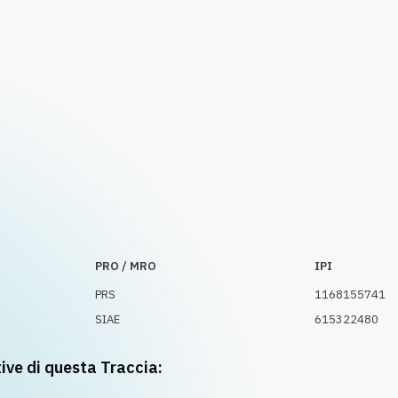
PRO / MRO
IPI
PRS
1168155741
SIAE
615322480
tive di questa Traccia: