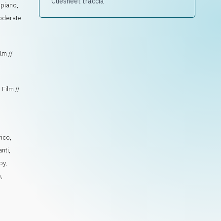
Cuesheet traccia
 piano,
moderate
lm //
 Film //
rico
,
anti
,
py
,
e
,