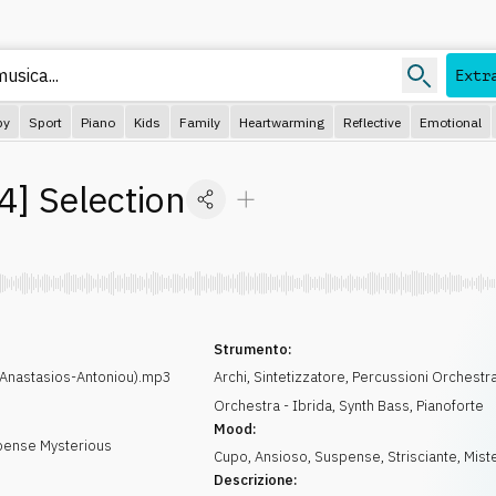
usica...
Extr
py
Sport
Piano
Kids
Family
Heartwarming
Reflective
Emotional
4
]
Selection
Strumento:
Anastasios-Antoniou).mp3
Archi
,
Sintetizzatore
,
Percussioni Orchestra
Orchestra - Ibrida
,
Synth Bass
,
Pianoforte
Mood:
pense Mysterious
Cupo
,
Ansioso
,
Suspense
,
Strisciante
,
Mist
Descrizione: