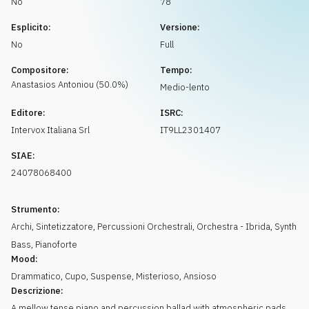
No
78
Richiedi musica
Esplicito:
Versione:
No
Full
Compositore:
Tempo:
Anastasios
Antoniou
(
50.0
%)
Medio-lento
Editore:
ISRC:
Intervox Italiana Srl
IT9LL2301407
SIAE:
24078068400
Strumento:
Archi
,
Sintetizzatore
,
Percussioni Orchestrali
,
Orchestra - Ibrida
,
Synth
Bass
,
Pianoforte
Mood:
Drammatico
,
Cupo
,
Suspense
,
Misterioso
,
Ansioso
Descrizione:
A mellow tense piano and percussion ballad with atmospheric pads