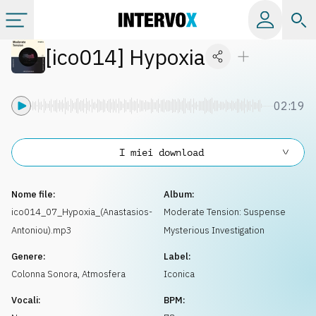
[
ico014
]
Hypoxia
Categorie
Album
02:19
Label
I miei download
Playlist
Nome file:
Album:
ico014_07_Hypoxia_(Anastasios-
Moderate Tension: Suspense
Antoniou).mp3
Mysterious Investigation
Licenze
Genere:
Label:
Colonna Sonora
,
Atmosfera
Iconica
Info
Vocali:
BPM: