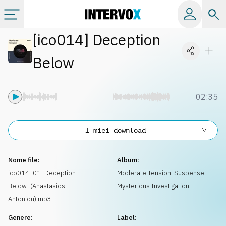
[
ico014
]
Deception
Categorie
Below
Album
02:35
Label
I miei download
Playlist
Nome file:
Album:
Licenze
ico014_01_Deception-
Moderate Tension: Suspense
Below_(Anastasios-
Mysterious Investigation
Info
Antoniou).mp3
Genere:
Label: