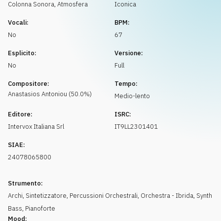
Richiedi musica
Colonna Sonora
,
Atmosfera
Iconica
Vocali:
BPM:
No
67
Esplicito:
Versione:
No
Full
Compositore:
Tempo:
Anastasios
Antoniou
(
50.0
%)
Medio-lento
Editore:
ISRC:
Intervox Italiana Srl
IT9LL2301401
SIAE:
24078065800
Strumento:
Archi
,
Sintetizzatore
,
Percussioni Orchestrali
,
Orchestra - Ibrida
,
Synth
Bass
,
Pianoforte
Mood: