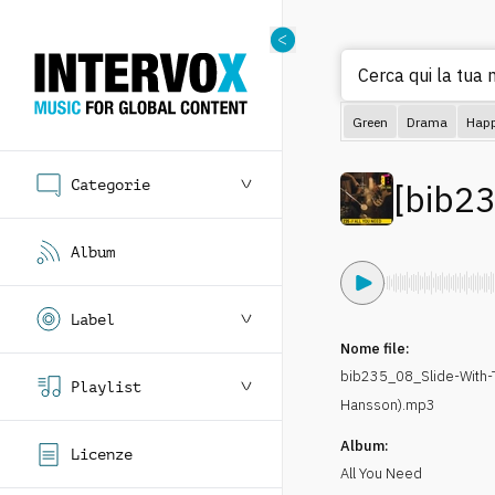
Cerca qui la tua m
Green
Drama
Hap
Categorie
[
bib2
Album
Label
Nome file:
bib235_08_Slide-With-
Playlist
Hansson).mp3
Album:
Licenze
All You Need