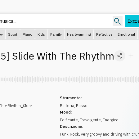
usica...
Extr
py
Sport
Piano
Kids
Family
Heartwarming
Reflective
Emotional
35
]
Slide With The Rhythm
Strumento:
The-Rhythm_(Jon-
Batteria
,
Basso
Mood:
Edificante
,
Travolgente
,
Energico
Descrizione:
Funk-Rock, very groovy and driving with cru