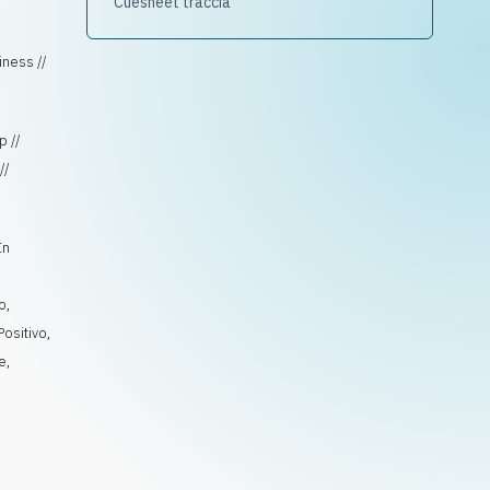
Cuesheet traccia
iness //
p //
//
In
o
,
Positivo
,
e
,