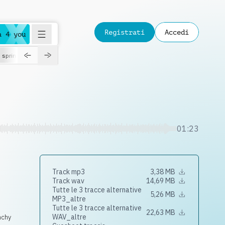
Registrati
Accedi
a 4 you
spring
01:23
Track mp3
3,38 MB
Track wav
14,69 MB
Tutte le 3 tracce alternative
5,26 MB
MP3_altre
Tutte le 3 tracce alternative
22,63 MB
WAV_altre
nchy