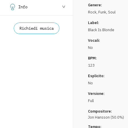
Genere:
Info
Rock
,
Funk, Soul
Label:
Richiedi musica
Black Is Blonde
Vocali:
No
BPM:
123
Esplicito:
No
Versione:
Full
Compositore:
Jon
Hansson
(
50.0
%)
Tempo: