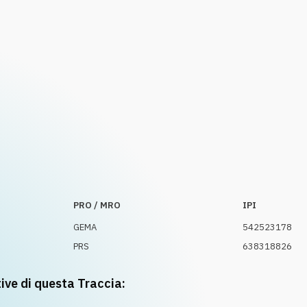
PRO / MRO
IPI
GEMA
542523178
PRS
638318826
tive di questa Traccia: