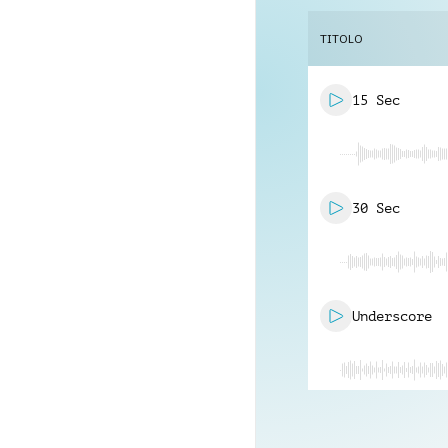
TITOLO
15 Sec
30 Sec
Underscore