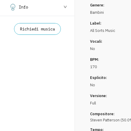
Genere:
Info
Bambini
Label:
Richiedi musica
All Sorts Music
Vocali:
No
BPM:
170
Esplicito:
No
Versione:
Full
Compositore:
Steven
Patterson
(
50.0
Tempo: