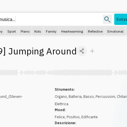
usica...
Extr
py
Sport
Piano
Kids
Family
Heartwarming
Reflective
Emotional
9
]
Jumping Around
Strumento:
und_(Steven-
Organo
,
Batteria
,
Basso
,
Percussioni
,
Chitar
Elettrica
Mood:
Felice
,
Positivo
,
Edificante
Descrizione: