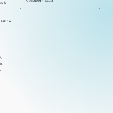
Cuesheet traccia
es &
 Casa //
,
e
,
do
,
e
,