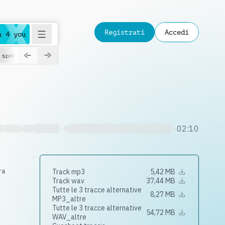
Registrati
Accedi
a 4 you
spring
02:10
ra
Track mp3
5,42 MB
Track wav
37,44 MB
Tutte le 3 tracce alternative
8,27 MB
MP3_altre
Tutte le 3 tracce alternative
54,72 MB
WAV_altre