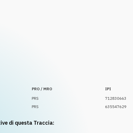
PRO / MRO
IPI
PRS
712830663
PRS
635547629
tive di questa Traccia: