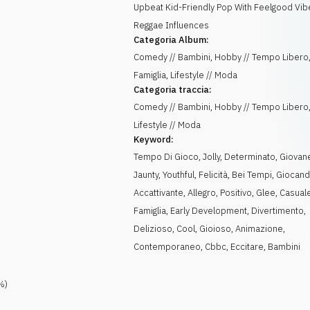
Upbeat Kid-Friendly Pop With Feelgood Vib
Reggae Influences
Categoria Album:
Comedy // Bambini, Hobby // Tempo Libero,
Famiglia, Lifestyle // Moda
Categoria traccia:
Comedy // Bambini, Hobby // Tempo Libero
Lifestyle // Moda
Keyword:
Tempo Di Gioco
,
Jolly
,
Determinato
,
Giovan
Jaunty
,
Youthful
,
Felicità
,
Bei Tempi
,
Giocan
Accattivante
,
Allegro
,
Positivo
,
Glee
,
Casual
Famiglia
,
Early Development
,
Divertimento
,
Delizioso
,
Cool
,
Gioioso
,
Animazione
,
Contemporaneo
,
Cbbc
,
Eccitare
,
Bambini
%)