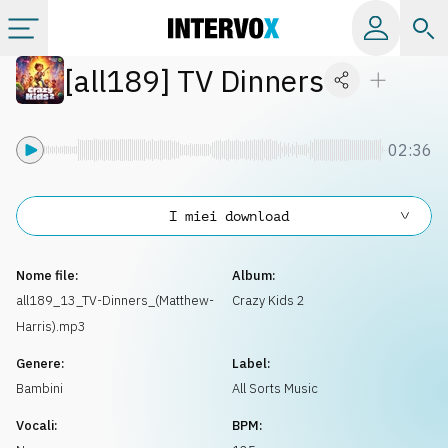
[
all189
]
TV Dinners
Categorie
Album
02:36
Label
I miei download
Playlist
Nome file:
Album:
all189_13_TV-Dinners_(Matthew-
Crazy Kids 2
Harris).mp3
Licenze
Genere:
Label:
Bambini
All Sorts Music
Info
Vocali:
BPM: