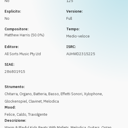
No
125
Richiedi musica
Esplicito:
Versione:
No
Full
Compositore:
Tempo:
Matthew
Harris
(
50.0
%)
Medio-veloce
Editore:
ISRC:
All Sorts Music Pty Ltd
AUHWD2315225
SIAE:
286801915
Strumento:
Chitarra
,
Organo
,
Batteria
,
Basso
,
Effetti Sonori
,
Xylophone
,
Glockenspiel
,
Clavinet
,
Melodica
Mood:
Felice
,
Caldo
,
Travolgente
Descrizione:
Warm & Playful Kids Beats With Mallets, Melodica, Guitars, Organ,