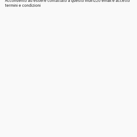
Acconsento ad essere contattato a questo indirizzo email e accetto
termini e condizioni