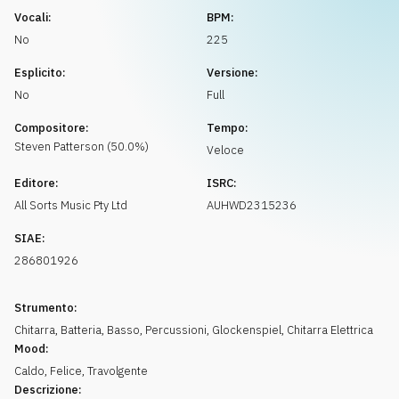
Richiedi musica
Vocali:
BPM:
No
225
Esplicito:
Versione:
No
Full
Compositore:
Tempo:
Steven
Patterson
(
50.0
%)
Veloce
Editore:
ISRC:
All Sorts Music Pty Ltd
AUHWD2315236
SIAE:
286801926
Strumento:
Chitarra
,
Batteria
,
Basso
,
Percussioni
,
Glockenspiel
,
Chitarra Elettrica
Mood:
Caldo
,
Felice
,
Travolgente
Descrizione: