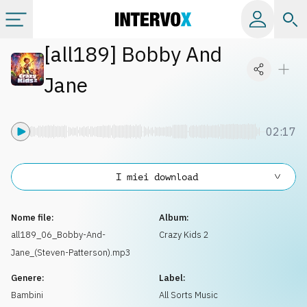
[
all189
]
Bobby And
Categorie
Jane
Album
02:17
Label
I miei download
Playlist
Nome file:
Album:
Licenze
all189_06_Bobby-And-
Crazy Kids 2
Jane_(Steven-Patterson).mp3
Info
Genere:
Label:
Bambini
All Sorts Music