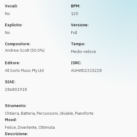
Richiedi musica
Vocali:
BPM:
No
120
Esplicito:
Versione:
No
Full
Compositore:
Tempo:
Andrew
Scott
(
50.0
%)
Medio-veloce
Editore:
ISRC:
All Sorts Music Pty Ltd
AUHWD2315228
SIAE:
286801918
Strumento:
Chitarra
,
Batteria
,
Percussioni
,
Ukulele
,
Pianoforte
Mood:
Felice
,
Divertente
,
Ottimista
Descrizione: