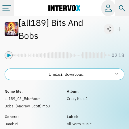
[
all189
]
Bits And
Categorie
Bobs
Album
02:18
Label
I miei download
Playlist
Nome file:
Album:
Licenze
all189_03_Bits-And-
Crazy Kids 2
Bobs_(Andrew-Scott).mp3
Info
Genere:
Label:
Bambini
All Sorts Music