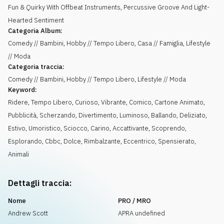
Fun & Quirky With Offbeat Instruments, Percussive Groove And Light-
Hearted Sentiment
Categoria Album:
Comedy // Bambini, Hobby // Tempo Libero, Casa // Famiglia, Lifestyle
// Moda
Categoria traccia:
Comedy // Bambini, Hobby // Tempo Libero, Lifestyle // Moda
Keyword:
Ridere
,
Tempo Libero
,
Curioso
,
Vibrante
,
Comico
,
Cartone Animato
,
Pubblicità
,
Scherzando
,
Divertimento
,
Luminoso
,
Ballando
,
Deliziato
,
Estivo
,
Umoristico
,
Sciocco
,
Carino
,
Accattivante
,
Scoprendo
,
Esplorando
,
Cbbc
,
Dolce
,
Rimbalzante
,
Eccentrico
,
Spensierato
,
Animali
Dettagli traccia:
Nome
PRO / MRO
Andrew Scott
APRA undefined