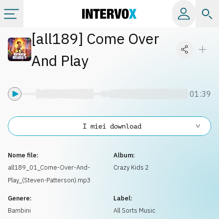
[
all189
]
Come Over
Categorie
And Play
Album
01:39
Label
I miei download
Playlist
Nome file:
Album:
Licenze
all189_01_Come-Over-And-
Crazy Kids 2
Play_(Steven-Patterson).mp3
Info
Genere:
Label:
Bambini
All Sorts Music