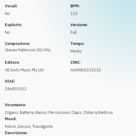
Richiedi musica
Vocali:
BPM:
No
113
Esplicito:
Versione:
No
Full
Compositore:
Tempo:
Steven
Patterson
(
50.0
%)
Medio
Editore:
ISRC:
All Sorts Music Pty Ltd
AUHWD2315232
SIAE:
286801922
Strumento:
Organo
,
Batteria
,
Basso
,
Percussioni
,
Claps
,
Chitarra Elettrica
Mood:
Felice
,
Deciso
,
Travolgente
Descrizione: