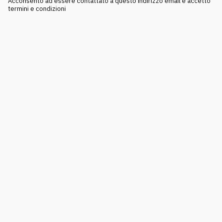
Acconsento ad essere contattato a questo indirizzo email e accetto
termini e condizioni