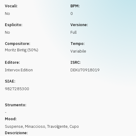
Richiedi musica
Vocali:
BPM:
No
0
Esplicito:
Versione:
No
Full
Compositore:
Tempo:
Moritz
Bintig
(
50
%)
Variabile
Editore:
ISRC:
Intervox Edition
DEKU70918019
SIAE:
9827285300
Strumento:
-
Mood:
Suspense
,
Minaccioso
,
Travolgente
,
Cupo
Descrizione: