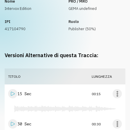
Nome
PRO / MRO
Intervox Edition
GEMA undefined
IPI
Ruolo
417104790
Publisher (50%)
Versioni Alternative di questa Traccia:
TITOLO
LUNGHEZZA
15 Sec
00:15
30 Sec
00:30