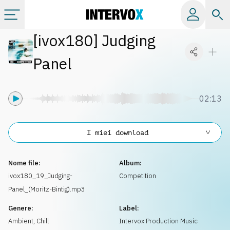
[
ivox180
]
Judging
Categorie
Panel
Album
02:13
Label
I miei download
Playlist
Nome file:
Album:
Licenze
ivox180_19_Judging-
Competition
Panel_(Moritz-Bintig).mp3
Info
Genere:
Label:
Ambient, Chill
Intervox Production Music