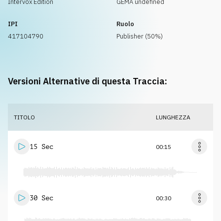
Intervox Edition
GEMA undefined
IPI
Ruolo
417104790
Publisher (50%)
Versioni Alternative di questa Traccia:
TITOLO
LUNGHEZZA
15 Sec
00:15
30 Sec
00:30