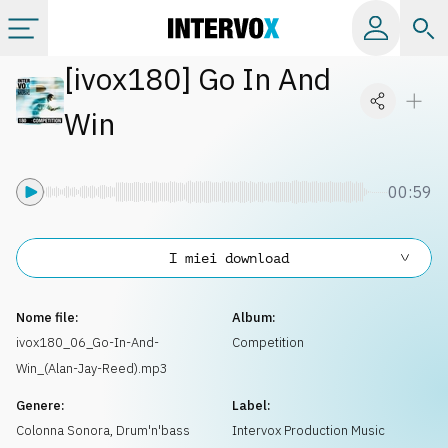
[
ivox180
]
Go In And
Categorie
Win
Album
00:59
Label
I miei download
Playlist
Nome file:
Album:
Licenze
ivox180_06_Go-In-And-
Competition
Win_(Alan-Jay-Reed).mp3
Info
Genere:
Label:
Colonna Sonora
,
Drum'n'bass
Intervox Production Music