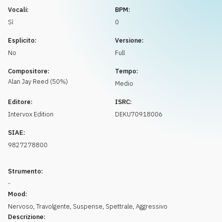
Richiedi musica
Vocali:
BPM:
Sì
0
Esplicito:
Versione:
No
Full
Compositore:
Tempo:
Alan Jay
Reed
(
50
%)
Medio
Editore:
ISRC:
Intervox Edition
DEKU70918006
SIAE:
9827278800
Strumento:
-
Mood:
Nervoso
,
Travolgente
,
Suspense
,
Spettrale
,
Aggressivo
Descrizione: