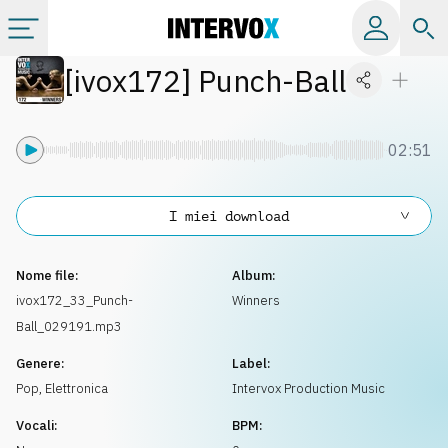
[
ivox172
]
Punch-Ball
Categorie
Album
02:51
Label
I miei download
Playlist
Nome file:
Album:
ivox172_33_Punch-
Winners
Ball_029191.mp3
Licenze
Genere:
Label:
Pop
,
Elettronica
Intervox Production Music
Info
Vocali:
BPM: