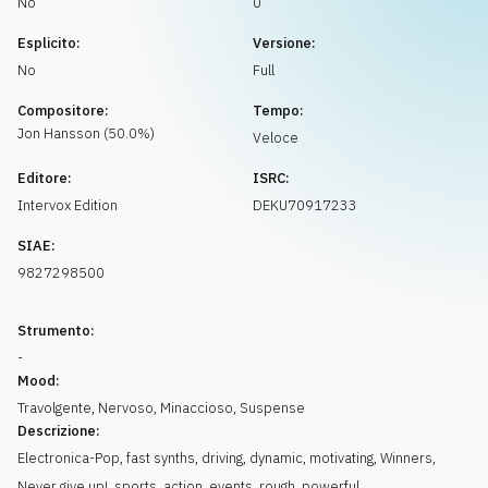
No
0
Richiedi musica
Esplicito:
Versione:
No
Full
Compositore:
Tempo:
Jon
Hansson
(
50.0
%)
Veloce
Editore:
ISRC:
Intervox Edition
DEKU70917233
SIAE:
9827298500
Strumento:
-
Mood:
Travolgente
,
Nervoso
,
Minaccioso
,
Suspense
Descrizione:
Electronica-Pop, fast synths, driving, dynamic, motivating, Winners,
Never give up!, sports, action, events, rough, powerful