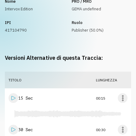
Nome
PRO / MRO
Intervox Edition
GEMA undefined
IPI
Ruolo
417104790
Publisher (50.0%)
Versioni Alternative di questa Traccia:
TITOLO
LUNGHEZZA
15 Sec
00:15
30 Sec
00:30