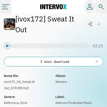
[
ivox172
]
Sweat It
Categorie
Out
Album
02:25
Label
I miei download
Playlist
Nome file:
Album:
Licenze
ivox172_28_Sweat-It-
Winners
Out_029188.mp3
Info
Genere:
Label:
Elettronica
,
Rock
Intervox Production Music