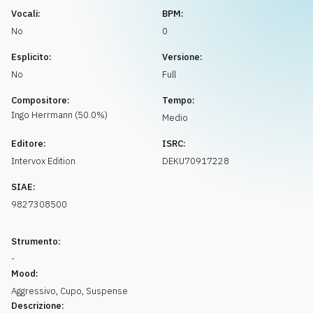
Richiedi musica
Vocali:
BPM:
No
0
Esplicito:
Versione:
No
Full
Compositore:
Tempo:
Ingo
Herrmann
(
50.0
%)
Medio
Editore:
ISRC:
Intervox Edition
DEKU70917228
SIAE:
9827308500
Strumento:
-
Mood:
Aggressivo
,
Cupo
,
Suspense
Descrizione: