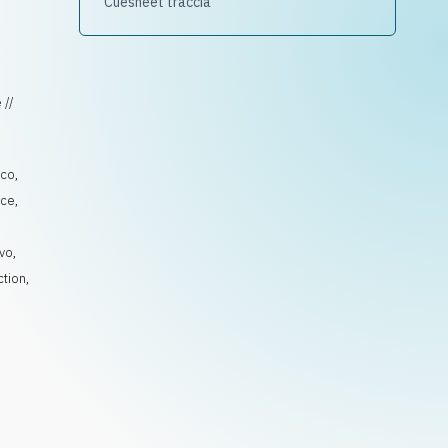
Cuesheet traccia
 //
ico
,
lce
,
ivo
,
ction
,