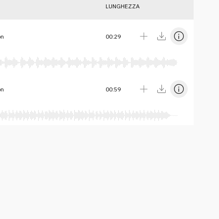
LUNGHEZZA
on
00:29
on
00:59