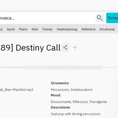
usica...
Extr
py
Sport
Piano
Kids
Family
Heartwarming
Reflective
Emotional
89
]
Destiny Call
Strumento:
ll_(Ben-Macklin).mp3
Percussioni
,
Sintetizzatore
Mood:
Emozionante
,
Riflessivo
,
Travolgente
Descrizione:
Sad pop with driving percussion