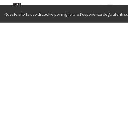
Intervox
0
Questo sito fa uso di cookie per migliorare l’esperienza degli utenti su
Cerca
Compositori
Contatti
Album
Team
info@int
Playlist
Agenti
+39 06 