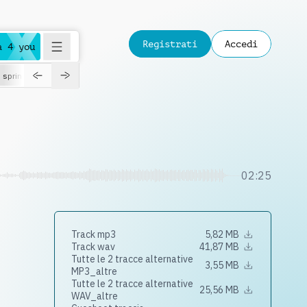
Registrati
Accedi
a 4 you
spring
02:25
Track mp3
5,82 MB
Track wav
41,87 MB
Tutte le 2 tracce alternative
3,55 MB
MP3_altre
Tutte le 2 tracce alternative
25,56 MB
WAV_altre