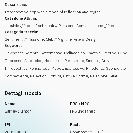
Descrizione:
Introspective pop with a mood of reflection and regret
Categoria Album:
Lifestyle // Moda, Sentimenti // Passione, Comunicazione // Media
Categoria traccia:
Sentimenti // Passione, Club // Nightlife, Arte // Design
Keyword:
Downbeat
,
Sombre
,
Sottomesso
,
Malinconico
,
Emotivo
,
Emotivo
,
Cupo
,
Depresso
,
Agrodolce
,
Nostalgico
,
Premuroso
,
Sincero
,
Grave
,
Introspettivo
,
Pensieroso
,
Moody
,
Espressivo
,
Riflettente
,
Sconsolato
,
Commovente
,
Rejection
,
Rottura
,
Cattive Notizie
,
Relazione
,
Guai
Dettagli traccia:
Nome
PRO / MRO
Barney Quinton
PRS undefined
IPI
Ruolo
288560033
Composer (50.0%)