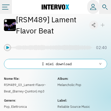
[
RSM489
]
Lament
Categorie
Flavor Beat
Album
02:40
Label
I miei download
Playlist
Nome file:
Album:
Licenze
RSM489_03_Lament-Flavor-
Melancholic Pop
Beat_(Barney-Quinton).mp3
Info
Genere:
Label:
Pop
,
Elettronica
Reliable Source Music