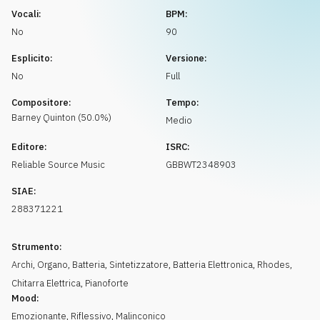
Richiedi musica
Vocali:
BPM:
No
90
Esplicito:
Versione:
No
Full
Compositore:
Tempo:
Barney
Quinton
(
50.0
%)
Medio
Editore:
ISRC:
Reliable Source Music
GBBWT2348903
SIAE:
288371221
Strumento:
Archi
,
Organo
,
Batteria
,
Sintetizzatore
,
Batteria Elettronica
,
Rhodes
,
Chitarra Elettrica
,
Pianoforte
Mood:
Emozionante
,
Riflessivo
,
Malinconico