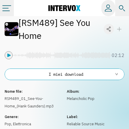
[
RSM489
]
See You
Categorie
Home
Album
02:12
Label
I miei download
Playlist
Nome file:
Album:
Licenze
RSM489_01_See-You-
Melancholic Pop
Home_(Hank-Saunders).mp3
Info
Genere:
Label:
Pop
,
Elettronica
Reliable Source Music