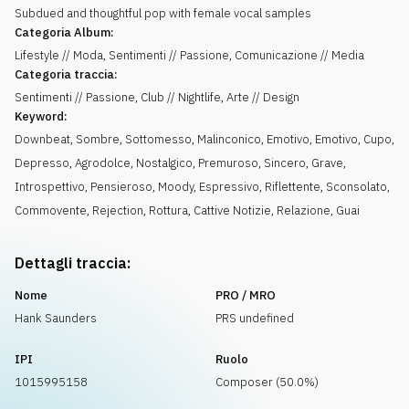
Subdued and thoughtful pop with female vocal samples
Categoria Album:
Lifestyle // Moda, Sentimenti // Passione, Comunicazione // Media
Categoria traccia:
Sentimenti // Passione, Club // Nightlife, Arte // Design
Keyword:
Downbeat
,
Sombre
,
Sottomesso
,
Malinconico
,
Emotivo
,
Emotivo
,
Cupo
,
Depresso
,
Agrodolce
,
Nostalgico
,
Premuroso
,
Sincero
,
Grave
,
Introspettivo
,
Pensieroso
,
Moody
,
Espressivo
,
Riflettente
,
Sconsolato
,
Commovente
,
Rejection
,
Rottura
,
Cattive Notizie
,
Relazione
,
Guai
Dettagli traccia:
Nome
PRO / MRO
Hank Saunders
PRS undefined
IPI
Ruolo
1015995158
Composer (50.0%)