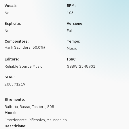
Richiedi musica
Vocali:
BPM:
No
103
Esplicito:
Versione:
No
Full
Compositore:
Tempo:
Hank
Saunders
(
50.0
%)
Medio
Editore:
ISRC:
Reliable Source Music
GBBWT2348901
SIAE:
288371219
Strumento:
Batteria
,
Basso
,
Tastiera
,
808
Mood:
Emozionante
,
Riflessivo
,
Malinconico
Descrizione: