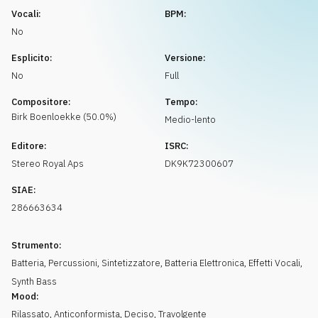
Richiedi musica
Vocali:
BPM:
No
Esplicito:
Versione:
No
Full
Compositore:
Tempo:
Birk
Boenloekke
(
50.0
%)
Medio-lento
Editore:
ISRC:
Stereo Royal Aps
DK9K72300607
SIAE:
286663634
Strumento:
Batteria
,
Percussioni
,
Sintetizzatore
,
Batteria Elettronica
,
Effetti Vocali
,
Synth Bass
Mood:
Rilassato
,
Anticonformista
,
Deciso
,
Travolgente