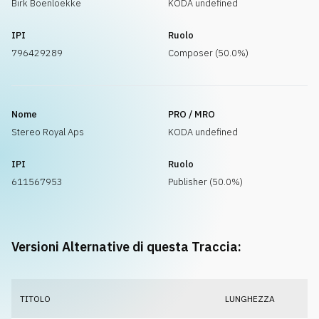
Birk Boenloekke
KODA undefined
IPI
Ruolo
796429289
Composer (50.0%)
Nome
PRO / MRO
Stereo Royal Aps
KODA undefined
IPI
Ruolo
611567953
Publisher (50.0%)
Versioni Alternative di questa Traccia:
TITOLO
LUNGHEZZA