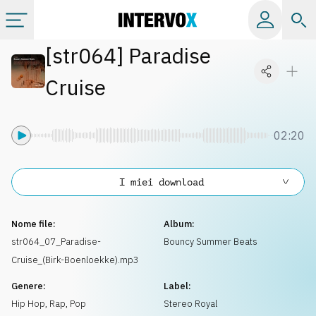
[
str064
]
Paradise
Categorie
Cruise
Album
02:20
Label
I miei download
Playlist
Nome file:
Album:
Licenze
str064_07_Paradise-
Bouncy Summer Beats
Cruise_(Birk-Boenloekke).mp3
Info
Genere:
Label:
Hip Hop, Rap
,
Pop
Stereo Royal