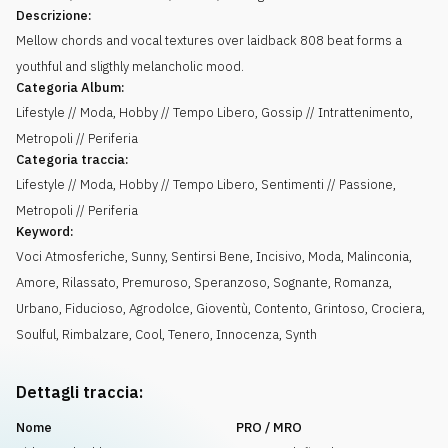
Descrizione:
Mellow chords and vocal textures over laidback 808 beat forms a
youthful and sligthly melancholic mood.
Categoria Album:
Lifestyle // Moda, Hobby // Tempo Libero, Gossip // Intrattenimento,
Metropoli // Periferia
Categoria traccia:
Lifestyle // Moda, Hobby // Tempo Libero, Sentimenti // Passione,
Metropoli // Periferia
Keyword:
Voci Atmosferiche
,
Sunny
,
Sentirsi Bene
,
Incisivo
,
Moda
,
Malinconia
,
Amore
,
Rilassato
,
Premuroso
,
Speranzoso
,
Sognante
,
Romanza
,
Urbano
,
Fiducioso
,
Agrodolce
,
Gioventù
,
Contento
,
Grintoso
,
Crociera
,
Soulful
,
Rimbalzare
,
Cool
,
Tenero
,
Innocenza
,
Synth
Dettagli traccia:
Nome
PRO / MRO