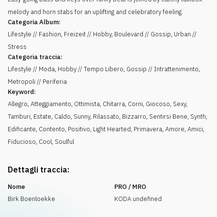
melody and horn stabs for an uplifting and celebratory feeling.
Categoria Album:
Lifestyle // Fashion, Freizeit // Hobby, Boulevard // Gossip, Urban //
Stress
Categoria traccia:
Lifestyle // Moda, Hobby // Tempo Libero, Gossip // Intrattenimento,
Metropoli // Periferia
Keyword:
Allegro
,
Atteggiamento
,
Ottimista
,
Chitarra
,
Corni
,
Giocoso
,
Sexy
,
Tamburi
,
Estate
,
Caldo
,
Sunny
,
Rilassato
,
Bizzarro
,
Sentirsi Bene
,
Synth
,
Edificante
,
Contento
,
Positivo
,
Light Hearted
,
Primavera
,
Amore
,
Amici
,
Fiducioso
,
Cool
,
Soulful
Dettagli traccia:
Nome
PRO / MRO
Birk Boenloekke
KODA undefined