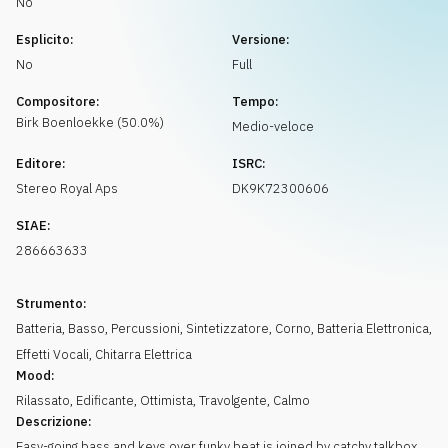
No
Richiedi musica
Esplicito:
Versione:
No
Full
Compositore:
Tempo:
Birk
Boenloekke
(
50.0
%)
Medio-veloce
Editore:
ISRC:
Stereo Royal Aps
DK9K72300606
SIAE:
286663633
Strumento:
Batteria
,
Basso
,
Percussioni
,
Sintetizzatore
,
Corno
,
Batteria Elettronica
,
Effetti Vocali
,
Chitarra Elettrica
Mood:
Rilassato
,
Edificante
,
Ottimista
,
Travolgente
,
Calmo
Descrizione:
Easy-going bass and keys over funky beat is joined by catchy talkbox