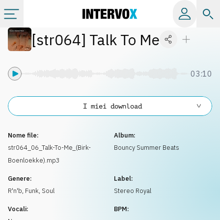
[
str064
]
Talk To Me
Categorie
Album
03:10
Label
I miei download
Playlist
Nome file:
Album:
str064_06_Talk-To-Me_(Birk-
Bouncy Summer Beats
Boenloekke).mp3
Licenze
Genere:
Label:
R'n'b
,
Funk, Soul
Stereo Royal
Info
Vocali:
BPM: