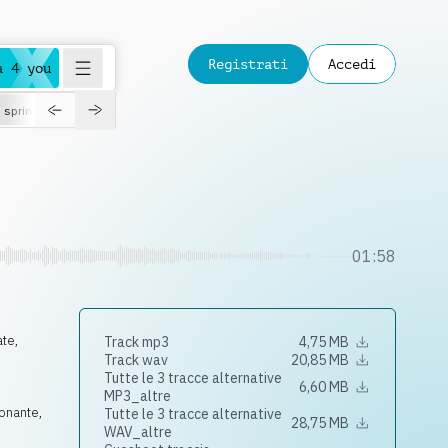
Registrati
Accedi
a 4 you
spring
01:58
ate
,
Track mp3
4,75 MB
Track wav
20,85 MB
Tutte le 3 tracce alternative
6,60 MB
MP3_altre
onante
,
Tutte le 3 tracce alternative
28,75 MB
WAV_altre