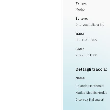
Tempo:
Medio
Editore:
Intervox Italiana Srl
ISRC:
IT9LL2300709
SIAE:
23290031500
Dettagli traccia:
Nome
Rolando Marchesini
Matías Nicolás Medús
Intervox Italiana srl