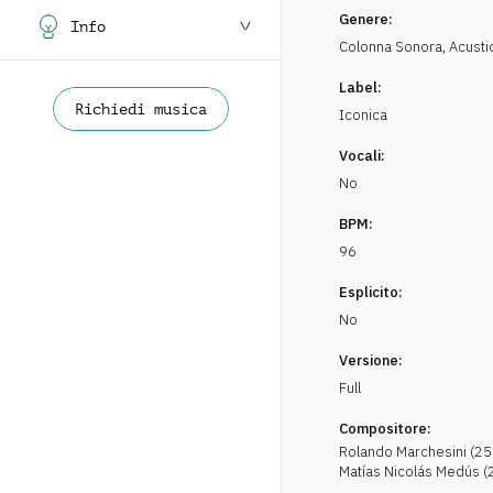
Genere:
Info
Colonna Sonora
,
Acusti
Label:
Richiedi musica
Iconica
Vocali:
No
BPM:
96
Esplicito:
No
Versione:
Full
Compositore:
Rolando
Marchesini
(
25
Matías Nicolás
Medús
(