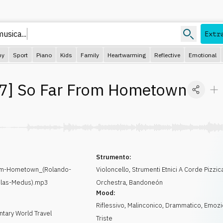
usica...
Extr
py
Sport
Piano
Kids
Family
Heartwarming
Reflective
Emotional
7
]
So Far From Hometown
Strumento:
om-Hometown_(Rolando-
Violoncello
,
Strumenti Etnici A Corde Pizzic
olas-Medus).mp3
Orchestra
,
Bandoneón
Mood:
Riflessivo
,
Malinconico
,
Drammatico
,
Emozi
tary World Travel
Triste