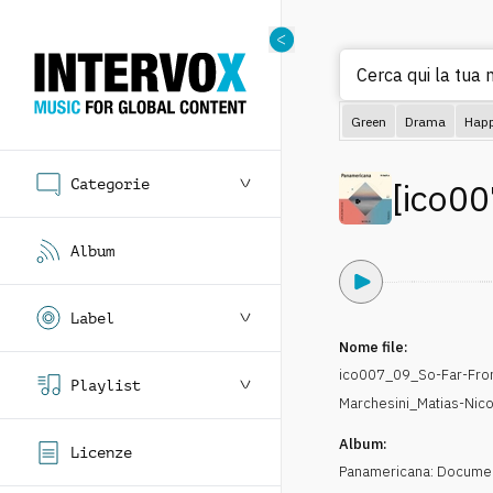
Cerca qui la tua m
Green
Drama
Hap
Categorie
[
ico00
Album
Label
Nome file:
ico007_09_So-Far-Fr
Playlist
Marchesini_Matias-Nic
Album:
Licenze
Panamericana: Documen