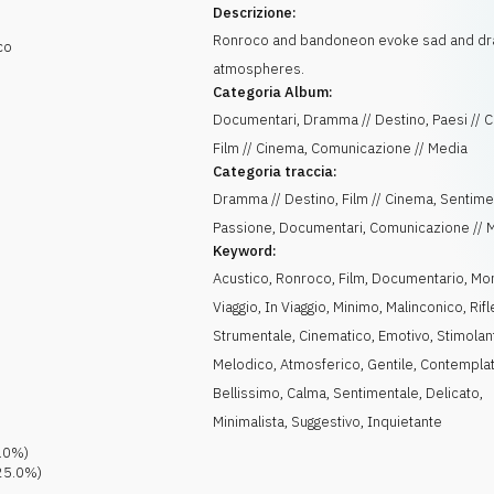
Descrizione:
Ronroco and bandoneon evoke sad and dr
co
atmospheres.
Categoria Album:
Documentari, Dramma // Destino, Paesi // C
Film // Cinema, Comunicazione // Media
Categoria traccia:
Dramma // Destino, Film // Cinema, Sentimen
Passione, Documentari, Comunicazione // 
Keyword:
Acustico
,
Ronroco
,
Film
,
Documentario
,
Mo
Viaggio
,
In Viaggio
,
Minimo
,
Malinconico
,
Rif
Strumentale
,
Cinematico
,
Emotivo
,
Stimolan
Melodico
,
Atmosferico
,
Gentile
,
Contemplat
Bellissimo
,
Calma
,
Sentimentale
,
Delicato
,
Minimalista
,
Suggestivo
,
Inquietante
.0
%)
25.0
%)