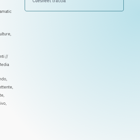
Cuesheet traccia
amatic
ulture,
ti //
Media
ndo
,
lettente
,
te
,
ivo
,