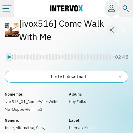
[
ivox516
]
Come Walk
Categorie
With Me
Album
02:45
Label
I miei download
Playlist
Nome file:
Album:
Licenze
ivox516_01_Come-Walk-With-
Hey Folks
Me_(Jeppe-Reil).mp3
Info
Genere:
Label:
Indie, Alternativa
,
Song
Intervox Music