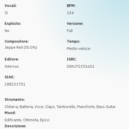
Richiedi musica
Vocali:
BPM:
Sì
134
Esplicito:
Versione:
No
Full
Compositore:
Tempo:
Jeppe Reil
(
50.0
%)
Medio-veloce
Editore:
ISRC:
Intervox
DEKU72351601
SIAE:
288231751
Strumento:
Chitarra
,
Batteria
,
Voce
,
Claps
,
Tamburello
,
Pianoforte
,
Bass Guitar
Mood:
Edificante
,
Ottimista
,
Epico
Descrizione: