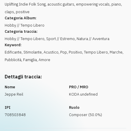
Uplifting Indie Folk Song, acoustic guitars, empowering vocals, piano,
claps, positive
Categoria Album:
Hobby // Tempo Libero
Categoria traccia:
Hobby // Tempo Libero, Sport // Estremo, Natura // Avventura
Keyword:
Edificante
,
Stimolante
,
Acustico
,
Pop
,
Positivo
,
Tempo Libero
,
Marche
,
Pubblicità
,
Famiglia
,
Amore
Dettagli traccia:
Nome
PRO / MRO
Jeppe Reil
KODA undefined
IPI
Ruolo
708503848
Composer (50.0%)