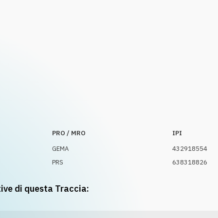
PRO / MRO
IPI
GEMA
432918554
PRS
638318826
tive di questa Traccia: