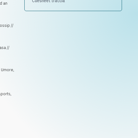
Cuesheet traccia
d an
ossip //
asa //
 Umore
,
sports
,