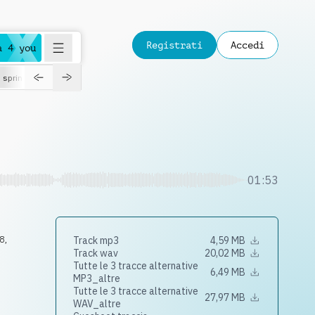
Registrati
Accedi
a 4 you
spring
01:53
8
,
Track mp3
4,59 MB
Track wav
20,02 MB
Tutte le 3 tracce alternative
6,49 MB
MP3_altre
Tutte le 3 tracce alternative
27,97 MB
WAV_altre