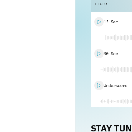
TITOLO
15 Sec
30 Sec
Underscore
STAY TU