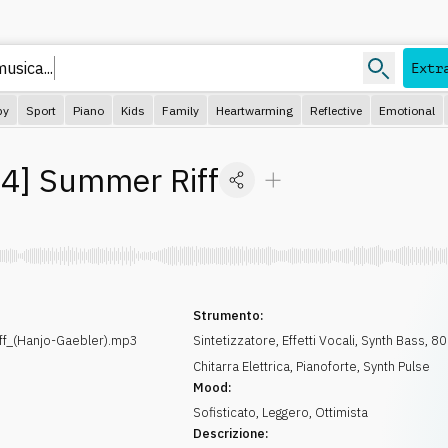
usica...
Extr
py
Sport
Piano
Kids
Family
Heartwarming
Reflective
Emotional
24
]
Summer Riff
Strumento:
f_(Hanjo-Gaebler).mp3
Sintetizzatore
,
Effetti Vocali
,
Synth Bass
,
80
Chitarra Elettrica
,
Pianoforte
,
Synth Pulse
Mood:
Sofisticato
,
Leggero
,
Ottimista
Descrizione: