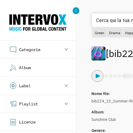
Cerca qui la tua m
Green
Drama
Hap
Categorie
[
bib2
Album
Label
Nome file:
bib224_13_Summer-Rif
Playlist
Album:
Sunshine Club
Licenze
Genere: