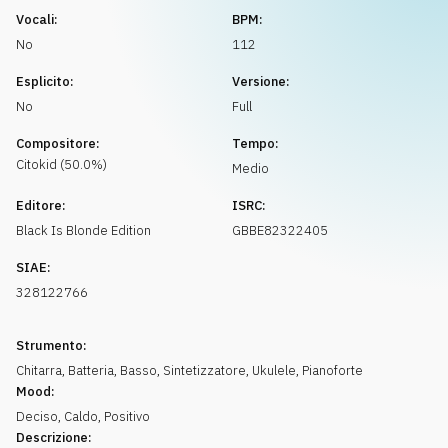
Richiedi musica
Vocali:
BPM:
No
112
Esplicito:
Versione:
No
Full
Compositore:
Tempo:
Citokid
(
50.0
%)
Medio
Editore:
ISRC:
Black Is Blonde Edition
GBBE82322405
SIAE:
328122766
Strumento:
Chitarra
,
Batteria
,
Basso
,
Sintetizzatore
,
Ukulele
,
Pianoforte
Mood:
Deciso
,
Caldo
,
Positivo
Descrizione: