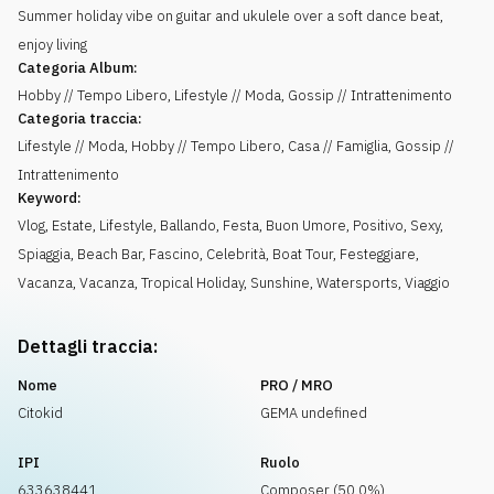
Summer holiday vibe on guitar and ukulele over a soft dance beat,
enjoy living
Categoria Album:
Hobby // Tempo Libero, Lifestyle // Moda, Gossip // Intrattenimento
Categoria traccia:
Lifestyle // Moda, Hobby // Tempo Libero, Casa // Famiglia, Gossip //
Intrattenimento
Keyword:
Vlog
,
Estate
,
Lifestyle
,
Ballando
,
Festa
,
Buon Umore
,
Positivo
,
Sexy
,
Spiaggia
,
Beach Bar
,
Fascino
,
Celebrità
,
Boat Tour
,
Festeggiare
,
Vacanza
,
Vacanza
,
Tropical Holiday
,
Sunshine
,
Watersports
,
Viaggio
Dettagli traccia:
Nome
PRO / MRO
Citokid
GEMA undefined
IPI
Ruolo
633638441
Composer (50.0%)