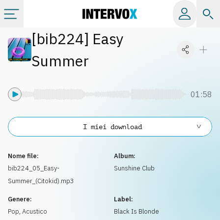
[
bib224
]
Easy
Categorie
Summer
Album
01:58
Label
I miei download
Playlist
Nome file:
Album:
Licenze
bib224_05_Easy-
Sunshine Club
Summer_(Citokid).mp3
Info
Genere:
Label:
Pop
,
Acustico
Black Is Blonde