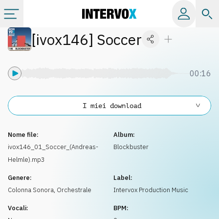
[
ivox146
]
Soccer
Categorie
Album
00:16
Label
I miei download
Playlist
Nome file:
Album:
ivox146_01_Soccer_(Andreas-
Blockbuster
Helmle).mp3
Licenze
Genere:
Label:
Colonna Sonora
,
Orchestrale
Intervox Production Music
Info
Vocali:
BPM: