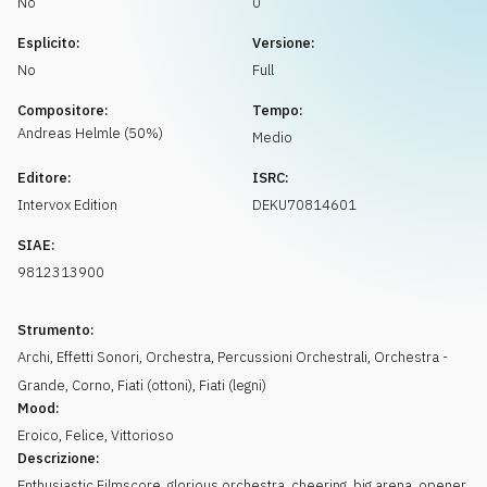
No
0
Richiedi musica
Esplicito:
Versione:
No
Full
Compositore:
Tempo:
Andreas
Helmle
(
50
%)
Medio
Editore:
ISRC:
Intervox Edition
DEKU70814601
SIAE:
9812313900
Strumento:
Archi
,
Effetti Sonori
,
Orchestra
,
Percussioni Orchestrali
,
Orchestra -
Grande
,
Corno
,
Fiati (ottoni)
,
Fiati (legni)
Mood:
Eroico
,
Felice
,
Vittorioso
Descrizione:
Enthusiastic Filmscore, glorious orchestra, cheering, big arena, opener