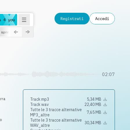
Registrati
Accedi
a 4 you
spring
02:07
arra
Track mp3
5,34 MB
Track wav
22,40 MB
Tutte le 3 tracce alternative
7,65 MB
MP3_altre
do
Tutte le 3 tracce alternative
30,34 MB
WAV_altre