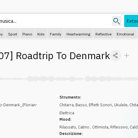
usica...
Extr
py
Sport
Piano
Kids
Family
Heartwarming
Reflective
Emotional
07
]
Roadtrip To Denmark
Strumento:
o-Denmark_(Florian-
Chitarra
,
Basso
,
Effetti Sonori
,
Ukulele
,
Chit
Elettrica
Mood:
Rilassato
,
Calmo
,
Ottimista
,
Riflessivo
,
Cal
Descrizione: