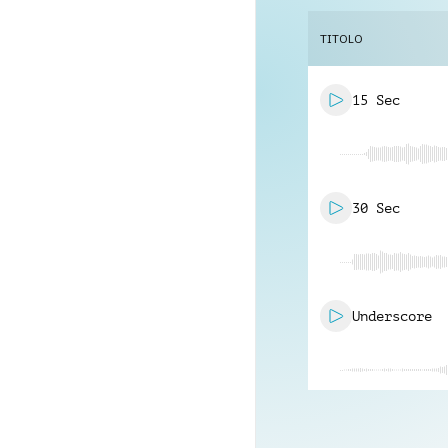
TITOLO
15 Sec
30 Sec
Underscore