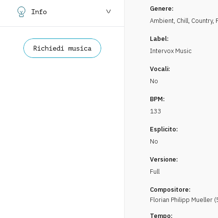
Genere:
Info
Ambient, Chill
,
Country, 
Label:
Richiedi musica
Intervox Music
Vocali:
No
BPM:
133
Esplicito:
No
Versione:
Full
Compositore:
Florian Philipp
Mueller
(
Tempo: