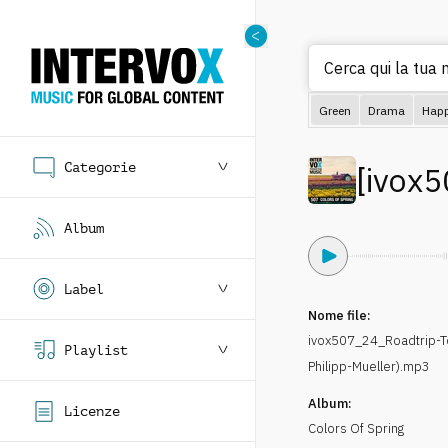
Cerca qui la tua m
Green
Drama
Hap
Categorie
[
ivox5
Album
Label
Nome file:
ivox507_24_Roadtrip-T
Playlist
Philipp-Mueller).mp3
Album:
Licenze
Colors Of Spring