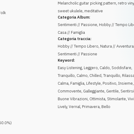
Melancholic guitar picking pattern, retro vinyl
sweet ukulele, meditative
Folk
Categoria Album:
Sentimenti // Passione, Hobby // Tempo Lib
Casa // Famiglia
Categoria traccia:
Hobby // Tempo Libero, Natura // Avventura
Sentimenti // Passione
Keyword:
Easy Listening
,
Leggero
,
Caldo
,
Soddisfare
,
Tranquillo, Calmo
,
Chilled
,
Tranquillo
,
Rilass
Calma
,
Famiglia
,
Lifestyle
,
Positivo
,
Insieme
,
Commovente
,
Galleggiante
,
Gentile
,
Sentirs
Buone Vibrazioni
,
Ottimista
,
Stimolante
,
Viv
Lively
,
Vernal
,
Primavera
,
Bello
50.0
%)