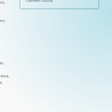
Cuesheet traccia
 fx,
ero,
,
ato
,
i Bene
,
id
,