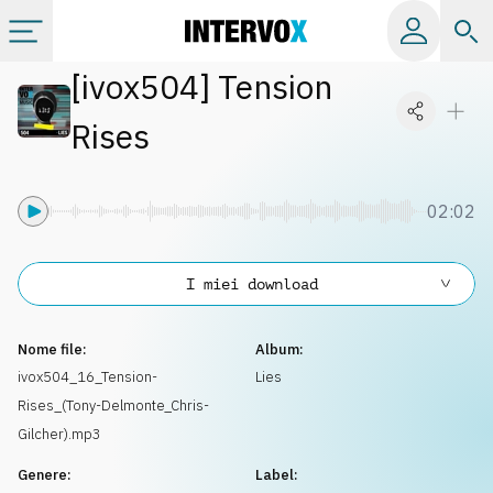
[
ivox504
]
Tension
Categorie
Rises
Album
02:02
Label
I miei download
Playlist
Nome file:
Album:
Licenze
ivox504_16_Tension-
Lies
Rises_(Tony-Delmonte_Chris-
Info
Gilcher).mp3
Genere:
Label: