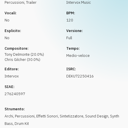
Richiedi musica
Percussioni
,
Trailer
Intervox Music
Vocali:
BPM:
No
120
Esplicito:
Versione:
No
Full
Compositore:
Tempo:
Tony
Delmonte
(
20.0
%)
Medio-veloce
Chris
Gilcher
(
30.0
%)
Editore:
ISRC:
Intervox
DEKU72250416
SIAE:
276240597
Strumento:
Archi
,
Percussioni
,
Effetti Sonori
,
Sintetizzatore
,
Sound Design
,
Synth
Bass
,
Drum Kit