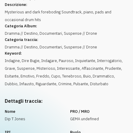
Descrizione:
Mysterious and dark foreboding Soundtrack, piano, pads and
occasional drum hits
Categoria Album:
Dramma // Destino, Documentari, Suspense // Drone
Categoria traccia:
Dramma // Destino, Documentari, Suspense // Drone
Keyword:
Indagine
,
Dire Bugie
,
Indagare
,
Pauroso
,
Inquietante
,
Interrogatorio
,
Grave
,
Suspense
,
Misterioso
,
Interessante
,
Affascinante
,
Prudente
,
Esitante
,
Emotivo
,
Freddo
,
Cupo
,
Tenebroso
,
Buio
,
Drammatico
,
Dubbio
,
Infausto
,
Riguardante
,
Crimine
,
Pulsante
,
Disturbato
Dettagli traccia:
Nome
PRO / MRO
Dip T Jones
GEMA undefined
IPI
Ruolo