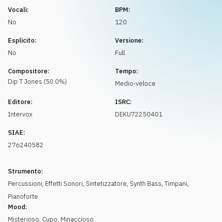
Richiedi musica
Vocali:
BPM:
No
120
Esplicito:
Versione:
No
Full
Compositore:
Tempo:
Dip T
Jones
(
50.0
%)
Medio-veloce
Editore:
ISRC:
Intervox
DEKU72250401
SIAE:
276240582
Strumento:
Percussioni
,
Effetti Sonori
,
Sintetizzatore
,
Synth Bass
,
Timpani
,
Pianoforte
Mood:
Misterioso
,
Cupo
,
Minaccioso