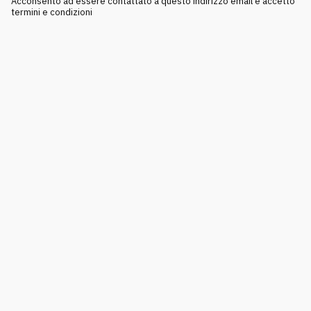
Acconsento ad essere contattato a questo indirizzo email e accetto
termini e condizioni