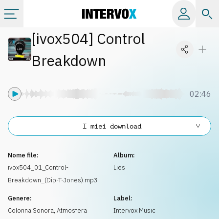
[
ivox504
]
Control
Categorie
Breakdown
Album
02:46
Label
I miei download
Playlist
Nome file:
Album:
Licenze
ivox504_01_Control-
Lies
Breakdown_(Dip-T-Jones).mp3
Info
Genere:
Label:
Colonna Sonora
,
Atmosfera
Intervox Music