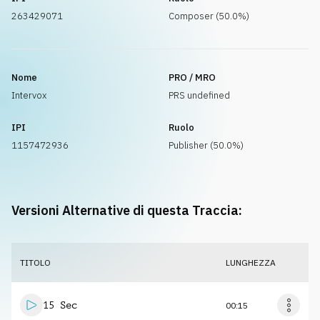
263429071
Composer (50.0%)
Nome
PRO / MRO
Intervox
PRS undefined
IPI
Ruolo
1157472936
Publisher (50.0%)
Versioni Alternative di questa Traccia:
TITOLO
LUNGHEZZA
15 Sec
00:15