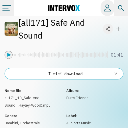
[
all171
]
Safe And
Categorie
Sound
Album
01:41
Label
I miei download
Playlist
Nome file:
Album:
Licenze
all171_10_Safe-And-
Furry Friends
Sound_(Hayley-Wood).mp3
Info
Genere:
Label:
Bambini
,
Orchestrale
All Sorts Music