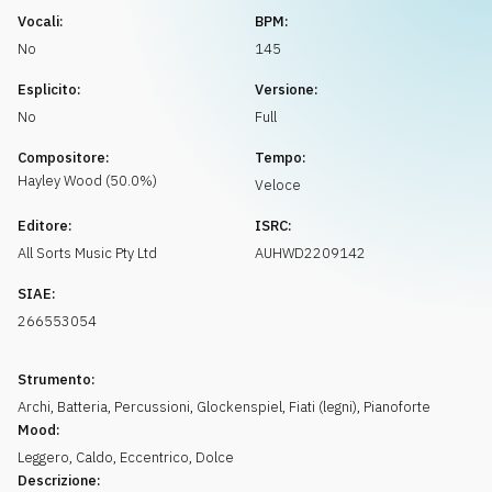
Richiedi musica
Vocali:
BPM:
No
145
Esplicito:
Versione:
No
Full
Compositore:
Tempo:
Hayley
Wood
(
50.0
%)
Veloce
Editore:
ISRC:
All Sorts Music Pty Ltd
AUHWD2209142
SIAE:
266553054
Strumento:
Archi
,
Batteria
,
Percussioni
,
Glockenspiel
,
Fiati (legni)
,
Pianoforte
Mood:
Leggero
,
Caldo
,
Eccentrico
,
Dolce
Descrizione: