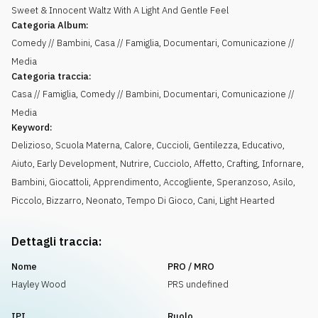
Sweet & Innocent Waltz With A Light And Gentle Feel
Categoria Album:
Comedy // Bambini, Casa // Famiglia, Documentari, Comunicazione //
Media
Categoria traccia:
Casa // Famiglia, Comedy // Bambini, Documentari, Comunicazione //
Media
Keyword:
Delizioso
,
Scuola Materna
,
Calore
,
Cuccioli
,
Gentilezza
,
Educativo
,
Aiuto
,
Early Development
,
Nutrire
,
Cucciolo
,
Affetto
,
Crafting
,
Infornare
,
Bambini
,
Giocattoli
,
Apprendimento
,
Accogliente
,
Speranzoso
,
Asilo
,
Piccolo
,
Bizzarro
,
Neonato
,
Tempo Di Gioco
,
Cani
,
Light Hearted
Dettagli traccia:
Nome
PRO / MRO
Hayley Wood
PRS undefined
IPI
Ruolo