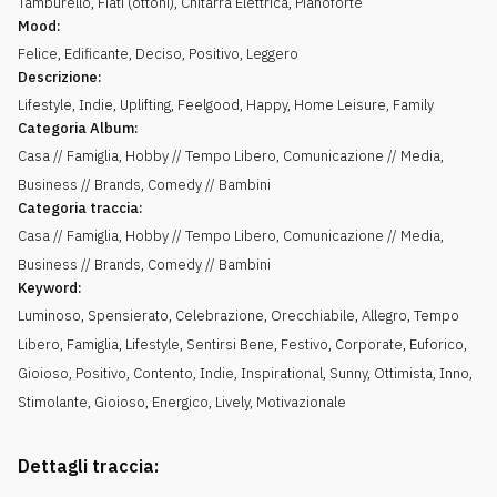
Tamburello
,
Fiati (ottoni)
,
Chitarra Elettrica
,
Pianoforte
Mood:
Felice
,
Edificante
,
Deciso
,
Positivo
,
Leggero
Descrizione:
Lifestyle, Indie, Uplifting, Feelgood, Happy, Home Leisure, Family
Categoria Album:
Casa // Famiglia, Hobby // Tempo Libero, Comunicazione // Media,
Business // Brands, Comedy // Bambini
Categoria traccia:
Casa // Famiglia, Hobby // Tempo Libero, Comunicazione // Media,
Business // Brands, Comedy // Bambini
Keyword:
Luminoso
,
Spensierato
,
Celebrazione
,
Orecchiabile
,
Allegro
,
Tempo
Libero
,
Famiglia
,
Lifestyle
,
Sentirsi Bene
,
Festivo
,
Corporate
,
Euforico
,
Gioioso
,
Positivo
,
Contento
,
Indie
,
Inspirational
,
Sunny
,
Ottimista
,
Inno
,
Stimolante
,
Gioioso
,
Energico
,
Lively
,
Motivazionale
Dettagli traccia: