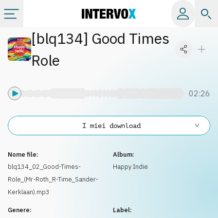
[
blq134
]
Good Times
Categorie
Role
Album
02:26
Label
I miei download
Playlist
Nome file:
Album:
Licenze
blq134_02_Good-Times-
Happy Indie
Role_(Mr-Roth_R-Time_Sander-
Info
Kerklaan).mp3
Genere:
Label: