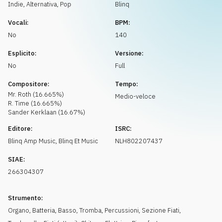
Richiedi musica
Indie, Alternativa
,
Pop
Blinq
Vocali:
BPM:
No
140
Esplicito:
Versione:
No
Full
Compositore:
Tempo:
Mr. Roth
(
16.665
%)
Medio-veloce
R. Time
(
16.665
%)
Sander
Kerklaan
(
16.67
%)
Editore:
ISRC:
Blinq Amp Music
,
Blinq Et Music
NLH802207437
SIAE:
266304307
Strumento:
Organo
,
Batteria
,
Basso
,
Tromba
,
Percussioni
,
Sezione Fiati
,