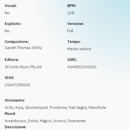
Richiedi musica
Vocali:
BPM:
No
128
Esplicito:
Versione:
No
Full
Compositore:
Tempo:
Gareth
Thomas
(
50
%)
Medio-veloce
Editore:
ISRC:
All Sorts Music Pty Ltd
AUHWD2200526
SIAE:
25647285000
Strumento:
Archi
,
Arpa
,
Glockenspiel
,
Trombone
,
Fiati (legni)
,
Pianoforte
Mood:
Avventuroso
,
Dolce
,
Magico
,
Ironico
,
Divertente
Descrizione: