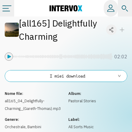
[
all165
]
Delightfully
Categorie
Charming
Album
02:02
Label
I miei download
Playlist
Nome file:
Album:
Licenze
all165_04_Delightfully-
Pastoral Stories
Charming_(Gareth-Thomas).mp3
Info
Genere:
Label:
Orchestrale
,
Bambini
All Sorts Music