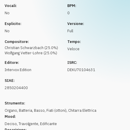
Richiedi musica
Vocali:
BPM:
No
0
Esplicito:
Versione:
No
Full
Compositore:
Tempo:
Christian
Schwarzbach
(
25.0
%)
Veloce
Wolfgang
Vetter-Lohre
(
25.0
%)
Editore:
ISRC:
Intervox Edition
DEKU70104631
SIAE:
2850204400
Strumento:
Organo
,
Batteria
,
Basso
,
Fiati (ottoni)
,
Chitarra Elettrica
Mood:
Deciso
,
Travolgente
,
Edificante
Descrizione: