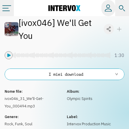
[
ivox046
]
We'll Get
Categorie
You
Album
1:30
Label
I miei download
Playlist
Nome file:
Album:
Licenze
ivox046_31_We'll-Get-
Olympic Spirits
You_000494.mp3
Info
Genere:
Label:
Rock
,
Funk, Soul
Intervox Production Music