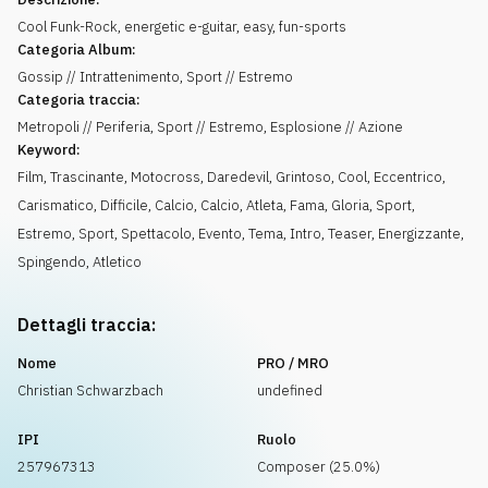
Cool Funk-Rock, energetic e-guitar, easy, fun-sports
Categoria Album:
Gossip // Intrattenimento, Sport // Estremo
Categoria traccia:
Metropoli // Periferia, Sport // Estremo, Esplosione // Azione
Keyword:
Film
,
Trascinante
,
Motocross
,
Daredevil
,
Grintoso
,
Cool
,
Eccentrico
,
Carismatico
,
Difficile
,
Calcio
,
Calcio
,
Atleta
,
Fama
,
Gloria
,
Sport
,
Estremo
,
Sport
,
Spettacolo
,
Evento
,
Tema
,
Intro
,
Teaser
,
Energizzante
,
Spingendo
,
Atletico
Dettagli traccia:
Nome
PRO / MRO
Christian Schwarzbach
undefined
IPI
Ruolo
257967313
Composer (25.0%)