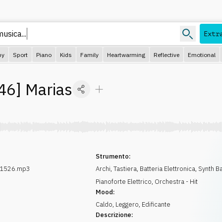
musica..
Extr
py
Sport
Piano
Kids
Family
Heartwarming
Reflective
Emotional
46
]
Marias
Strumento:
01526.mp3
Archi
,
Tastiera
,
Batteria Elettronica
,
Synth B
Pianoforte Elettrico
,
Orchestra - Hit
Mood:
Caldo
,
Leggero
,
Edificante
Descrizione: