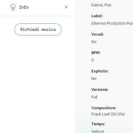
Dance
,
Pop
Info
Label:
Intervox Production Mu
Richiedi musica
Vocali:
No
BPM:
0
Esplicito:
No
Versione:
Full
Compositore:
Frank
Loef
(
50.0
%)
Tempo:
Veloce