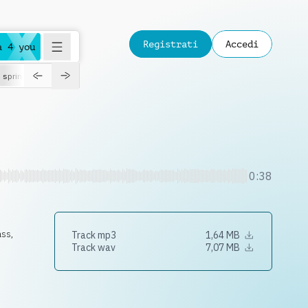
Registrati
Accedi
a 4 you
spring
0:38
ass
,
Track mp3
1,64 MB
Track wav
7,07 MB