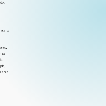
otel
iler //
ring
,
enza
,
ia
,
pia
,
,
Facile