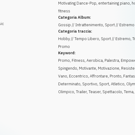
Motivating Dance-Pop, entertaining piano, h
fitness
Categoria Album:
sic
Gossip // Intrattenimento, Sport // Estremo
Categoria traccia:
Hobby // Tempo Libero, Sport // Estremo, Tra
Promo
Keyword:
Promo
,
Fitness
,
Aerobica
,
Palestra
,
Empowe
Spingendo
,
Motivante
,
Motivazione
,
Resist
Vano
,
Eccentrico
,
Affrontare
,
Pronto
,
Fantas
Determinato
,
Sportivo
,
Sport
,
Atletico
,
Olym
Olimpico
,
Trailer
,
Teaser
,
Spettacolo
,
Tema