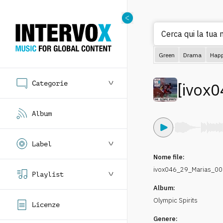
Cerca qui la tua 
Green
Drama
Hap
Categorie
[
ivox0
Album
Label
Nome file:
ivox046_29_Marias_0
Playlist
Album:
Olympic Spirits
Licenze
Genere: